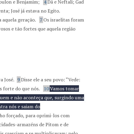
abulon e Benjamim;
4
Dã e Neftali; Gad
ta; José já estava no Egito.
a aquela geração.
7
Os israelitas foram
sos e tão fortes que aquela região
a José.
9
Disse ele a seu povo: “Vede:
s forte do que nós.
10
Vamos tomar
iquem e não aconteça que, surgindo uma
tra nós e saiam do
lho forçado, para oprimi-los com
 cidades-armazéns de Pitom e de
s cresciam e se multiplicavam; pelo