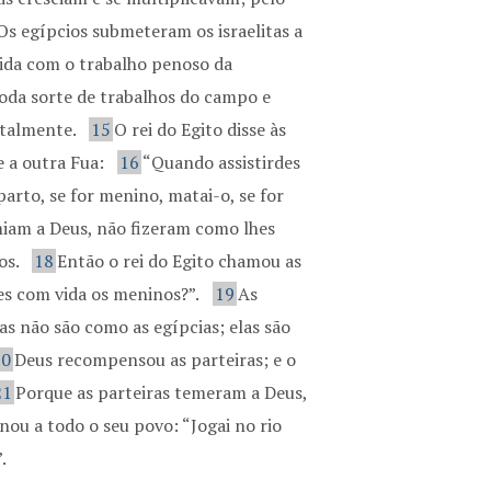
Os egípcios submeteram os israelitas a
ida com o trabalho penoso da
 toda sorte de trabalhos do campo e
utalmente.
15
O rei do Egito disse às
e a outra Fua:
16
“Quando assistirdes
arto, se for menino, matai-o, se for
miam a Deus, não fizeram como lhes
os.
18
Então o rei do Egito chamou as
stes com vida os meninos?”.
19
As
as não são como as egípcias; elas são
20
Deus recompensou as parteiras; e o
21
Porque as parteiras temeram a Deus,
nou a todo o seu povo: “Jogai no rio
.