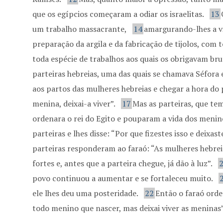
que os egípcios começaram a odiar os israelitas.
13
um trabalho massacrante,
14
amargurando-lhes a v
preparação da argila e da fabricação de tijolos, com
toda espécie de trabalhos aos quais os obrigavam br
parteiras hebreias, uma das quais se chamava Séfora 
aos partos das mulheres hebreias e chegar a hora do p
menina, deixai-a viver”.
17
Mas as parteiras, que te
ordenara o rei do Egito e pouparam a vida dos menin
parteiras e lhes disse: “Por que fizestes isso e deixa
parteiras responderam ao faraó: “As mulheres hebrei
fortes e, antes que a parteira chegue, já dão à luz”.
povo continuou a aumentar e se fortaleceu muito.
ele lhes deu uma posteridade.
22
Então o faraó orde
todo menino que nascer, mas deixai viver as meninas”