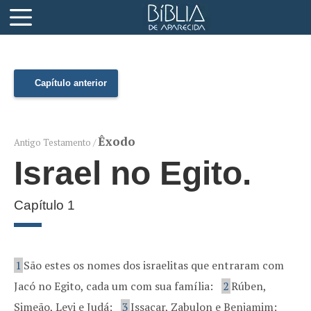
Capítulo anterior
Êxodo
Antigo Testamento /
Israel no Egito.
Capítulo 1
1
São estes os nomes dos israelitas que entraram com
Jacó no Egito, cada um com sua família:
2
Rúben,
Simeão, Levi e Judá;
3
Issacar, Zabulon e Benjamim;