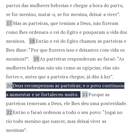
partos das mulheres hebreias e chegar a hora do parto,
se for menino, matai-o, se for menina, deixai-a viver”.
17
Mas as parteiras, que temiam a Deus, não fizeram
como lhes ordenara o rei do Egito e pouparam a vida dos
meninos.
18
Então o rei do Egito chamou as parteiras e
lhes disse: “Por que fizestes isso e deixastes com vida os
meninos?”.
19
As parteiras responderam ao faraó: “As
mulheres hebreias não são como as egípcias; elas são
fortes e, antes que a parteira chegue, já dão à luz”.
20
Deus recompensou as parteiras; e o povo continuou
a aumentar e se fortaleceu muito.
21
Porque as
parteiras temeram a Deus, ele lhes deu uma posteridade.
22
Então o faraó ordenou a todo o seu povo: “Jogai no
rio todo menino que nascer, mas deixai viver as
meninas”.