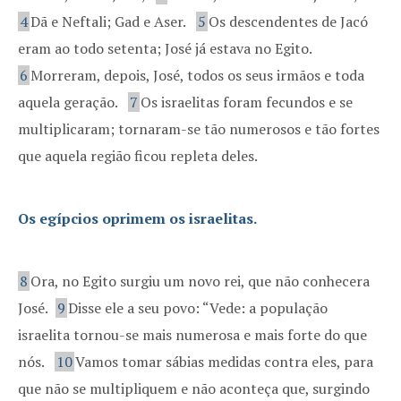
4
Dã e Neftali; Gad e Aser.
5
Os descendentes de Jacó
eram ao todo setenta; José já estava no Egito.
6
Morreram, depois, José, todos os seus irmãos e toda
aquela geração.
7
Os israelitas foram fecundos e se
multiplicaram; tornaram-se tão numerosos e tão fortes
que aquela região ficou repleta deles.
Os egípcios oprimem os israelitas.
8
Ora, no Egito surgiu um novo rei, que não conhecera
José.
9
Disse ele a seu povo: “Vede: a população
israelita tornou-se mais numerosa e mais forte do que
nós.
10
Vamos tomar sábias medidas contra eles, para
que não se multipliquem e não aconteça que, surgindo