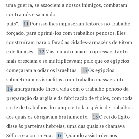
uma guerra, se associem a nossos inimigos, combatam
contra nós e saiam do
país”.
11
Por isso lhes impuseram feitores no trabalho
forçado, para oprimi-los com trabalhos penosos. Eles
construíram para o faraó as cidades-armazéns de Pitom
e de Ramsés.
12
Mas, quanto maior a opressão, tanto
mais cresciam e se multiplicavam; pelo que os egípcios
começaram a odiar os israelitas.
13
Os egípcios
submeteram os israelitas a um trabalho massacrante,
14
amargurando-lhes a vida com o trabalho penoso da
preparação da argila e da fabricação de tijolos, com toda
sorte de trabalhos do campo e toda espécie de trabalhos
aos quais os obrigavam brutalmente.
15
O rei do Egito
disse às parteiras hebreias, uma das quais se chamava
Séfora e a outra Fua:
16
“Quando assistirdes aos