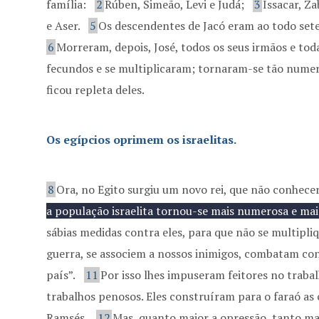
família:
2
Rúben, Simeão, Levi e Judá;
3
Issacar, Z
e Aser.
5
Os descendentes de Jacó eram ao todo seten
6
Morreram, depois, José, todos os seus irmãos e tod
fecundos e se multiplicaram; tornaram-se tão numero
ficou repleta deles.
Os egípcios oprimem os israelitas.
8
Ora, no Egito surgiu um novo rei, que não conhecer
a população israelita tornou-se mais numerosa e mai
sábias medidas contra eles, para que não se multipl
guerra, se associem a nossos inimigos, combatam con
país”.
11
Por isso lhes impuseram feitores no traba
trabalhos penosos. Eles construíram para o faraó as
Ramsés.
12
Mas, quanto maior a opressão, tanto mai