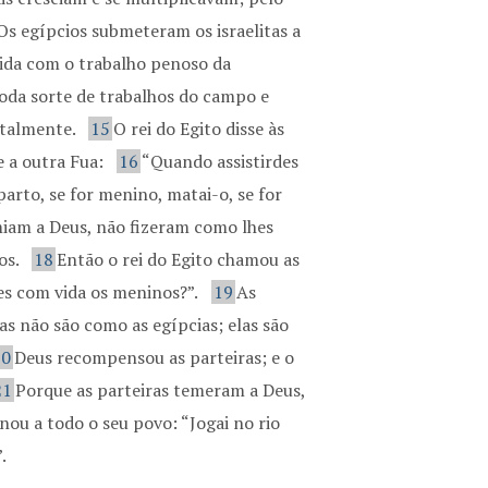
Os egípcios submeteram os israelitas a
ida com o trabalho penoso da
 toda sorte de trabalhos do campo e
utalmente.
15
O rei do Egito disse às
e a outra Fua:
16
“Quando assistirdes
arto, se for menino, matai-o, se for
miam a Deus, não fizeram como lhes
os.
18
Então o rei do Egito chamou as
stes com vida os meninos?”.
19
As
as não são como as egípcias; elas são
20
Deus recompensou as parteiras; e o
21
Porque as parteiras temeram a Deus,
nou a todo o seu povo: “Jogai no rio
.