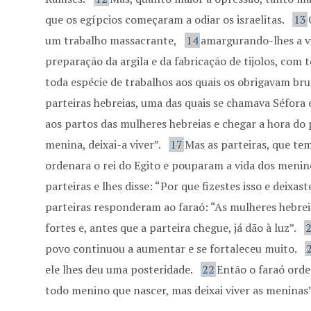
que os egípcios começaram a odiar os israelitas.
13
um trabalho massacrante,
14
amargurando-lhes a v
preparação da argila e da fabricação de tijolos, com
toda espécie de trabalhos aos quais os obrigavam br
parteiras hebreias, uma das quais se chamava Séfora 
aos partos das mulheres hebreias e chegar a hora do p
menina, deixai-a viver”.
17
Mas as parteiras, que te
ordenara o rei do Egito e pouparam a vida dos menin
parteiras e lhes disse: “Por que fizestes isso e deixa
parteiras responderam ao faraó: “As mulheres hebrei
fortes e, antes que a parteira chegue, já dão à luz”.
povo continuou a aumentar e se fortaleceu muito.
ele lhes deu uma posteridade.
22
Então o faraó orde
todo menino que nascer, mas deixai viver as meninas”