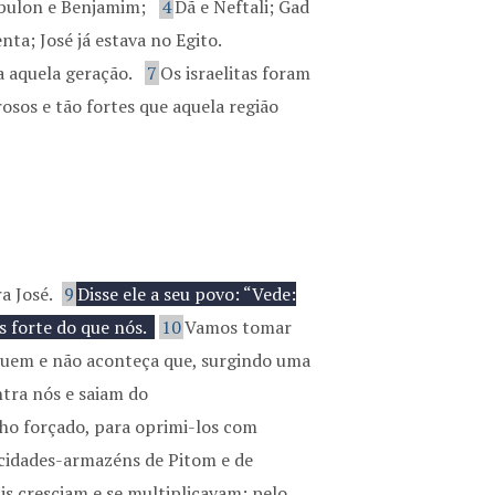
abulon e Benjamim;
4
Dã e Neftali; Gad
ta; José já estava no Egito.
a aquela geração.
7
Os israelitas foram
sos e tão fortes que aquela região
a José.
9
Disse ele a seu povo: “Vede:
s forte do que nós.
10
Vamos tomar
iquem e não aconteça que, surgindo uma
tra nós e saiam do
lho forçado, para oprimi-los com
 cidades-armazéns de Pitom e de
s cresciam e se multiplicavam; pelo