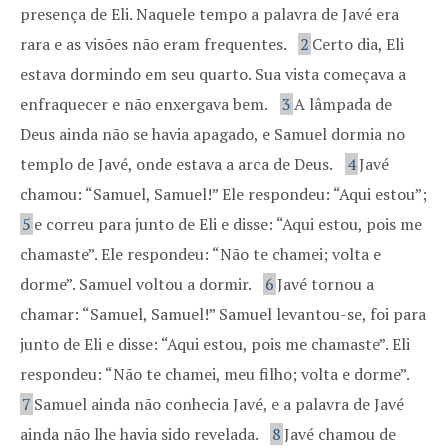
presença de Eli. Naquele tempo a palavra de Javé era
rara e as visões não eram frequentes.
2
Certo dia, Eli
estava dormindo em seu quarto. Sua vista começava a
enfraquecer e não enxergava bem.
3
A lâmpada de
Deus ainda não se havia apagado, e Samuel dormia no
templo de Javé, onde estava a arca de Deus.
4
Javé
chamou: “Samuel, Samuel!” Ele respondeu: “Aqui estou”;
5
e correu para junto de Eli e disse: “Aqui estou, pois me
chamaste”. Ele respondeu: “Não te chamei; volta e
dorme”. Samuel voltou a dormir.
6
Javé tornou a
chamar: “Samuel, Samuel!” Samuel levantou-se, foi para
junto de Eli e disse: “Aqui estou, pois me chamaste”. Eli
respondeu: “Não te chamei, meu filho; volta e dorme”.
7
Samuel ainda não conhecia Javé, e a palavra de Javé
ainda não lhe havia sido revelada.
8
Javé chamou de