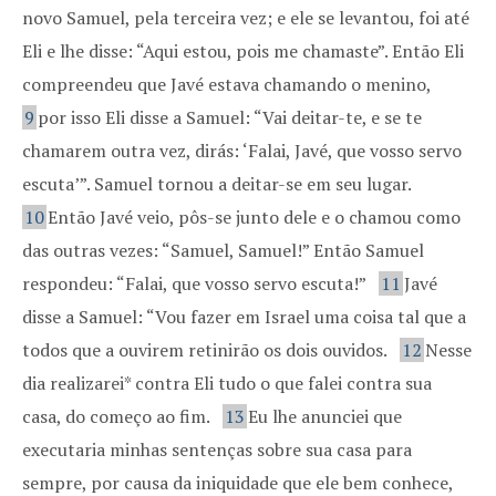
novo Samuel, pela terceira vez; e ele se levantou, foi até
Eli e lhe disse: “Aqui estou, pois me chamaste”. Então Eli
compreendeu que Javé estava chamando o menino,
9
por isso Eli disse a Samuel: “Vai deitar-te, e se te
chamarem outra vez, dirás: ‘Falai, Javé, que vosso servo
escuta’”. Samuel tornou a deitar-se em seu lugar.
10
Então Javé veio, pôs-se junto dele e o chamou como
das outras vezes: “Samuel, Samuel!” Então Samuel
respondeu: “Falai, que vosso servo escuta!”
11
Javé
disse a Samuel: “Vou fazer em Israel uma coisa tal que a
todos que a ouvirem retinirão os dois ouvidos.
12
Nesse
dia realizarei* contra Eli tudo o que falei contra sua
casa, do começo ao fim.
13
Eu lhe anunciei que
executaria minhas sentenças sobre sua casa para
sempre, por causa da iniquidade que ele bem conhece,