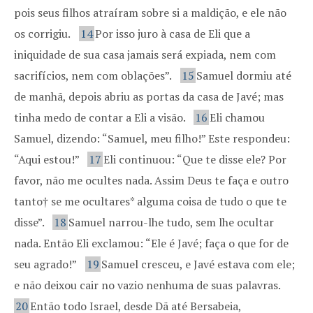
pois seus filhos atraíram sobre si a maldição, e ele não
os corrigiu.
14
Por isso juro à casa de Eli que a
iniquidade de sua casa jamais será expiada, nem com
sacrifícios, nem com oblações”.
15
Samuel dormiu até
de manhã, depois abriu as portas da casa de Javé; mas
tinha medo de contar a Eli a visão.
16
Eli chamou
Samuel, dizendo: “Samuel, meu filho!” Este respondeu:
“Aqui estou!”
17
Eli continuou: “Que te disse ele? Por
favor, não me ocultes nada. Assim Deus te faça e outro
tanto† se me ocultares* alguma coisa de tudo o que te
disse”.
18
Samuel narrou-lhe tudo, sem lhe ocultar
nada. Então Eli exclamou: “Ele é Javé; faça o que for de
seu agrado!”
19
Samuel cresceu, e Javé estava com ele;
e não deixou cair no vazio nenhuma de suas palavras.
20
Então todo Israel, desde Dã até Bersabeia,