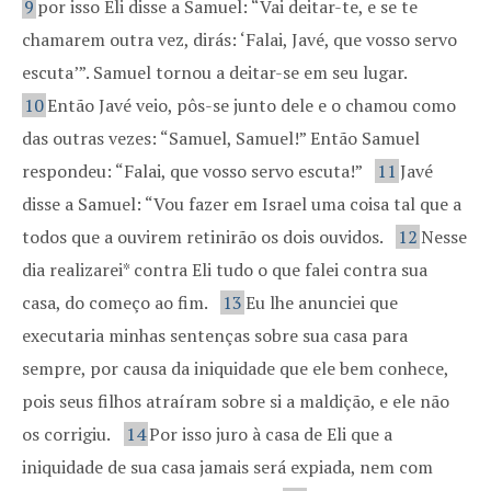
9
por isso Eli disse a Samuel: “Vai deitar-te, e se te
chamarem outra vez, dirás: ‘Falai, Javé, que vosso servo
escuta’”. Samuel tornou a deitar-se em seu lugar.
10
Então Javé veio, pôs-se junto dele e o chamou como
das outras vezes: “Samuel, Samuel!” Então Samuel
respondeu: “Falai, que vosso servo escuta!”
11
Javé
disse a Samuel: “Vou fazer em Israel uma coisa tal que a
todos que a ouvirem retinirão os dois ouvidos.
12
Nesse
dia realizarei* contra Eli tudo o que falei contra sua
casa, do começo ao fim.
13
Eu lhe anunciei que
executaria minhas sentenças sobre sua casa para
sempre, por causa da iniquidade que ele bem conhece,
pois seus filhos atraíram sobre si a maldição, e ele não
os corrigiu.
14
Por isso juro à casa de Eli que a
iniquidade de sua casa jamais será expiada, nem com