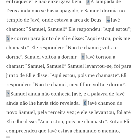
enfraquecer e não enxergava bem.
3
A lâmpada de
Deus ainda não se havia apagado, e Samuel dormia no
templo de Javé, onde estava a arca de Deus.
4
Javé
chamou: “Samuel, Samuel!” Ele respondeu: “Aqui estou”;
5
e correu para junto de Eli e disse: “Aqui estou, pois me
chamaste”. Ele respondeu: “Não te chamei; volta e
dorme”. Samuel voltou a dormir.
6
Javé tornou a
chamar: “Samuel, Samuel!” Samuel levantou-se, foi para
junto de Eli e disse: “Aqui estou, pois me chamaste”. Eli
respondeu: “Não te chamei, meu filho; volta e dorme”.
7
Samuel ainda não conhecia Javé, e a palavra de Javé
ainda não lhe havia sido revelada.
8
Javé chamou de
novo Samuel, pela terceira vez; e ele se levantou, foi até
Eli e lhe disse: “Aqui estou, pois me chamaste”. Então Eli
compreendeu que Javé estava chamando o menino,