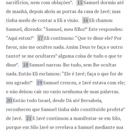
sacrifícios, nem com oblações”.
15
Samuel dormiu até
de manhã, depois abriu as portas da casa de Javé; mas
tinha medo de contar a Eli a visão.
16
Eli chamou
Samuel, dizendo: “Samuel, meu filho!” Este respondeu:
“Aqui estou!”
17
Eli continuou: “Que te disse ele? Por
favor, não me ocultes nada. Assim Deus te faça e outro
tanto† se me ocultares* alguma coisa de tudo o que te
disse”.
18
Samuel narrou-lhe tudo, sem lhe ocultar
nada. Então Eli exclamou: “Ele é Javé; faça o que for de
seu agrado!”
19
Samuel cresceu, e Javé estava com ele;
e não deixou cair no vazio nenhuma de suas palavras.
20
Então todo Israel, desde Dã até Bersabeia,
reconheceu que Samuel tinha sido constituído profeta*
de Javé.
21
E Javé continuou a manifestar-se em Silo,
porque em Silo Javé se revelava a Samuel mediante sua