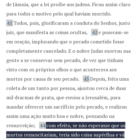
de Jâmnia, que a lei proíbe aos judeus. Ficou assim claro
para todos o motivo pelo qual haviam morrido.
41
Todos, pois, glorificaram a conduta do Senhor, justo
juiz, que manifesta as coisas ocultas,
42
e puseram-se
em oração, implorando que o pecado cometido fosse
completamente cancelado. E o nobre Judas exortou sua
gente a se conservar sem pecado, de vez que tinham
visto com os próprios olhos o que acontecera aos
mortos por causa de seu pecado.
43
Depois, feita uma
coleta de um tanto por pessoa, ajuntou cerca de duas
mil dracmas de prata, que enviou a Jerusalém, para
mandar oferecer um sacrifício pelo pecado, e realizou
assim uma ação muito boa e nobre, pensando na
ressurreição;
44
com efeito, se não esperasse que os
mortos ressuscitariam, teria sido coisa supérflua e vã