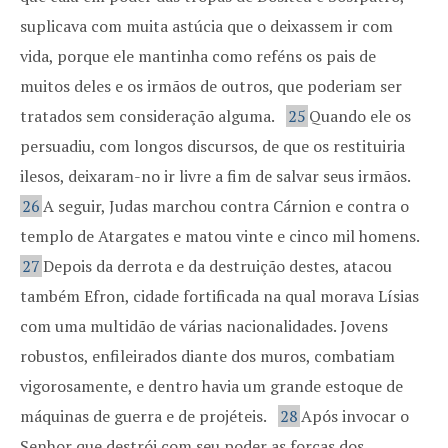
suplicava com muita astúcia que o deixassem ir com
vida, porque ele mantinha como reféns os pais de
muitos deles e os irmãos de outros, que poderiam ser
tratados sem consideração alguma.
25
Quando ele os
persuadiu, com longos discursos, de que os restituiria
ilesos, deixaram-no ir livre a fim de salvar seus irmãos.
26
A seguir, Judas marchou contra Cárnion e contra o
templo de Atargates e matou vinte e cinco mil homens.
27
Depois da derrota e da destruição destes, atacou
também Efron, cidade fortificada na qual morava Lísias
com uma multidão de várias nacionalidades. Jovens
robustos, enfileirados diante dos muros, combatiam
vigorosamente, e dentro havia um grande estoque de
máquinas de guerra e de projéteis.
28
Após invocar o
Senhor que destrói com seu poder as forças dos