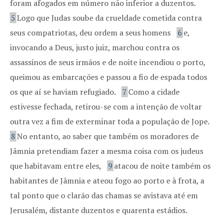
foram afogados em número não inferior a duzentos.
5
Logo que Judas soube da crueldade cometida contra
seus compatriotas, deu ordem a seus homens
6
e,
invocando a Deus, justo juiz, marchou contra os
assassinos de seus irmãos e de noite incendiou o porto,
queimou as embarcações e passou a fio de espada todos
os que aí se haviam refugiado.
7
Como a cidade
estivesse fechada, retirou-se com a intenção de voltar
outra vez a fim de exterminar toda a população de Jope.
8
No entanto, ao saber que também os moradores de
Jâmnia pretendiam fazer a mesma coisa com os judeus
que habitavam entre eles,
9
atacou de noite também os
habitantes de Jâmnia e ateou fogo ao porto e à frota, a
tal ponto que o clarão das chamas se avistava até em
Jerusalém, distante duzentos e quarenta estádios.