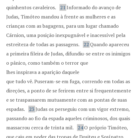
quinhentos cavaleiros.
21
Informado do avanço de
Judas, Timóteo mandou à frente as mulheres e as
crianças com as bagagens, para um lugar chamado
Cárnion, uma posição inexpugnável e inacessível pela
estreiteza de todas as passagens.
22
Quando apareceu
a primeira fileira de Judas, difundiu-se entre os inimigos
o pânico, como também o terror que
lhes inspirava a aparição daquele
que tudo vê. Puseram-se em fuga, correndo em todas as
direções, a ponto de se ferirem entre si frequentemente
e se traspassarem mutuamente com as pontas de suas
espadas.
23
Judas os perseguiu com um vigor extremo,
passando ao fio da espada aqueles criminosos, dos quais
massacrou cerca de trinta mil.
24
O próprio Timóteo,
que caiu em poder das tropas de Dositeu e Sosípatro,