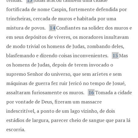
tendas.
13
Judas atacou também uma cidade
fortificada de nome Caspin, fortemente defendida por
trincheiras, cercada de muros e habitada por uma
mistura de povos.
14
Confiantes na solidez dos muros e
em seus depósitos de víveres, os moradores insultavam
de modo trivial os homens de Judas, zombando deles,
blasfemando e dizendo coisas inconvenientes.
15
Mas
os homens de Judas, depois de terem invocado o
supremo Senhor do universo, que sem aríetes e sem
máquinas de guerra fez ruir Jericó no tempo de Josué,
assaltaram furiosamente os muros.
16
Tomada a cidade
por vontade de Deus, fizeram um massacre
indescritível, a ponto de um lago vizinho, de dois
estádios de largura, parecer cheio de sangue que para lá
escorria.