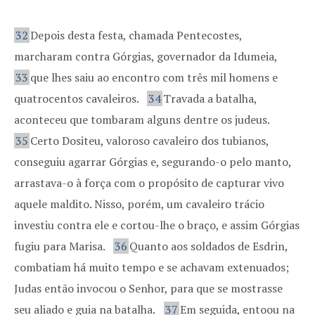
32
Depois desta festa, chamada Pentecostes,
marcharam contra Górgias, governador da Idumeia,
33
que lhes saiu ao encontro com três mil homens e
quatrocentos cavaleiros.
34
Travada a batalha,
aconteceu que tombaram alguns dentre os judeus.
35
Certo Dositeu, valoroso cavaleiro dos tubianos,
conseguiu agarrar Górgias e, segurando-o pelo manto,
arrastava-o à força com o propósito de capturar vivo
aquele maldito. Nisso, porém, um cavaleiro trácio
investiu contra ele e cortou-lhe o braço, e assim Górgias
fugiu para Marisa.
36
Quanto aos soldados de Esdrin,
combatiam há muito tempo e se achavam extenuados;
Judas então invocou o Senhor, para que se mostrasse
seu aliado e guia na batalha.
37
Em seguida, entoou na