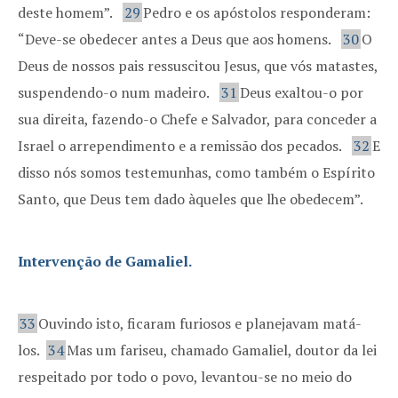
deste homem”.
29
Pedro e os apóstolos responderam:
“Deve-se obedecer antes a Deus que aos homens.
30
O
Deus de nossos pais ressuscitou Jesus, que vós matastes,
suspendendo-o num madeiro.
31
Deus exaltou-o por
sua direita, fazendo-o Chefe e Salvador, para conceder a
Israel o arrependimento e a remissão dos pecados.
32
E
disso nós somos testemunhas, como também o Espírito
Santo, que Deus tem dado àqueles que lhe obedecem”.
Intervenção de Gamaliel.
33
Ouvindo isto, ficaram furiosos e planejavam matá-
los.
34
Mas um fariseu, chamado Gamaliel, doutor da lei
respeitado por todo o povo, levantou-se no meio do