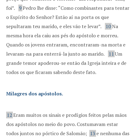
foi”.
9
Pedro lhe disse: “Como combinastes para tentar
o Espírito do Senhor? Estão aí na porta os que
sepultaram teu marido, e eles vão te levar”.
10
Na
mesma hora ela caiu aos pés do apóstolo e morreu.
Quando os jovens entraram, encontraram-na morta e
levaram-na para enterrá-la junto ao marido.
11
Um
grande temor apoderou-se então da Igreja inteira e de
todos os que ficaram sabendo deste fato.
Milagres dos apóstolos.
12
Eram muitos os sinais e prodígios feitos pelas mãos
dos apóstolos no meio do povo. Costumavam estar
todos juntos no pórtico de Salomão;
13
e nenhuma das