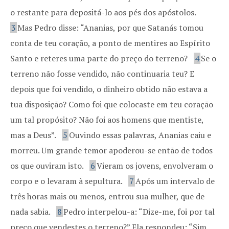
o restante para depositá-lo aos pés dos apóstolos.
3
Mas Pedro disse: “Ananias, por que Satanás tomou
conta de teu coração, a ponto de mentires ao Espírito
Santo e reteres uma parte do preço do terreno?
4
Se o
terreno não fosse vendido, não continuaria teu? E
depois que foi vendido, o dinheiro obtido não estava a
tua disposição? Como foi que colocaste em teu coração
um tal propósito? Não foi aos homens que mentiste,
mas a Deus”.
5
Ouvindo essas palavras, Ananias caiu e
morreu. Um grande temor apoderou-se então de todos
os que ouviram isto.
6
Vieram os jovens, envolveram o
corpo e o levaram à sepultura.
7
Após um intervalo de
três horas mais ou menos, entrou sua mulher, que de
nada sabia.
8
Pedro interpelou-a: “Dize-me, foi por tal
preço que vendestes o terreno?” Ela respondeu: “Sim,