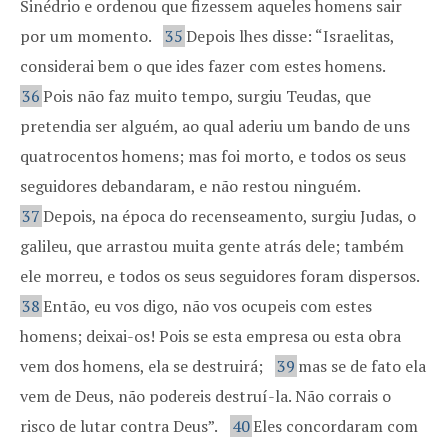
Sinédrio e ordenou que fizessem aqueles homens sair
por um momento.
35
Depois lhes disse: “Israelitas,
considerai bem o que ides fazer com estes homens.
36
Pois não faz muito tempo, surgiu Teudas, que
pretendia ser alguém, ao qual aderiu um bando de uns
quatrocentos homens; mas foi morto, e todos os seus
seguidores debandaram, e não restou ninguém.
37
Depois, na época do recenseamento, surgiu Judas, o
galileu, que arrastou muita gente atrás dele; também
ele morreu, e todos os seus seguidores foram dispersos.
38
Então, eu vos digo, não vos ocupeis com estes
homens; deixai-os! Pois se esta empresa ou esta obra
vem dos homens, ela se destruirá;
39
mas se de fato ela
vem de Deus, não podereis destruí-la. Não corrais o
risco de lutar contra Deus”.
40
Eles concordaram com