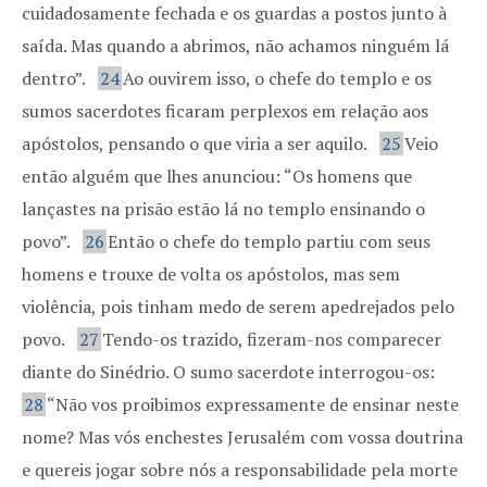
cuidadosamente fechada e os guardas a postos junto à
saída. Mas quando a abrimos, não achamos ninguém lá
dentro”.
24
Ao ouvirem isso, o chefe do templo e os
sumos sacerdotes ficaram perplexos em relação aos
apóstolos, pensando o que viria a ser aquilo.
25
Veio
então alguém que lhes anunciou: “Os homens que
lançastes na prisão estão lá no templo ensinando o
povo”.
26
Então o chefe do templo partiu com seus
homens e trouxe de volta os apóstolos, mas sem
violência, pois tinham medo de serem apedrejados pelo
povo.
27
Tendo-os trazido, fizeram-nos comparecer
diante do Sinédrio. O sumo sacerdote interrogou-os:
28
“Não vos proibimos expressamente de ensinar neste
nome? Mas vós enchestes Jerusalém com vossa doutrina
e quereis jogar sobre nós a responsabilidade pela morte