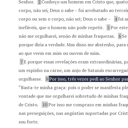
Senhor.
2
Conheço um homem em Cristo que, quatorz
corpo, não sei, Deus o sabe – foi arrebatado ao tercei
corpo ou sem o corpo, não sei; Deus o sabe –
4
foi 
inefáveis, que o homem não pode repetir.
5
Por est
não me orgulharei, senão de minhas fraquezas.
6
Se
porque diria a verdade. Mas disso me abstenho, para
ao que veem em mim ou ouvem de mim.
7
E porque essas revelações eram extraordinárias, p
um espinho na carne, um anjo de Satanás encarregad
orgulhasse.
8
Por isso, três vezes pedi ao Senhor pa
“Basta-te minha graça: pois o poder se manifesta ple
vontade que me orgulharei sobretudo de minhas fraq
de Cristo.
10
Por isso me comprazo em minhas fraque
nas perseguições, nas angústias suportadas por Crist
sou forte.