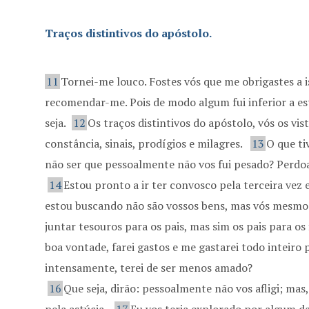
Traços distintivos do apóstolo.
11
Tornei-me louco. Fostes vós que me obrigastes a i
recomendar-me. Pois de modo algum fui inferior a e
seja.
12
Os traços distintivos do apóstolo, vós os vis
constância, sinais, prodígios e milagres.
13
O que ti
não ser que pessoalmente não vos fui pesado? Perdoai
14
Estou pronto a ir ter convosco pela terceira vez 
estou buscando não são vossos bens, mas vós mesmos
juntar tesouros para os pais, mas sim os pais para os 
boa vontade, farei gastos e me gastarei todo inteiro
intensamente, terei de ser menos amado?
16
Que seja, dirão: pessoalmente não vos afligi; mas