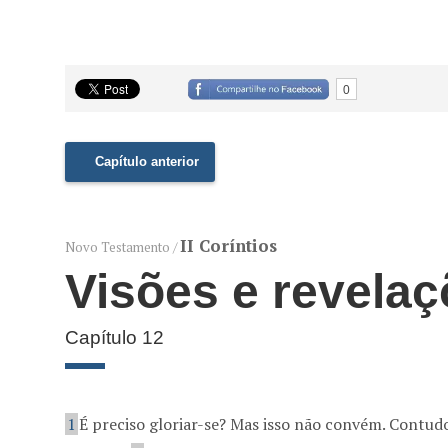
0
Capítulo anterior
II Coríntios
Novo Testamento /
Visões e revelaç
Capítulo 12
1
É preciso gloriar-se? Mas isso não convém. Contudo,