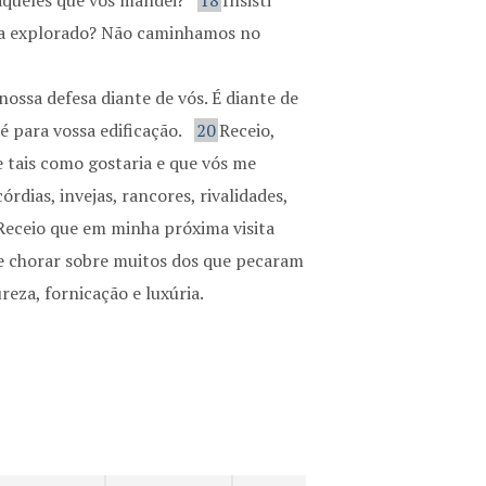
aqueles que vos mandei?
18
Insisti
ria explorado? Não caminhamos no
ossa defesa diante de vós. É diante de
 é para vossa edificação.
20
Receio,
 tais como gostaria e que vós me
rdias, invejas, rancores, rivalidades,
Receio que em minha próxima visita
e chorar sobre muitos dos que pecaram
reza, fornicação e luxúria.