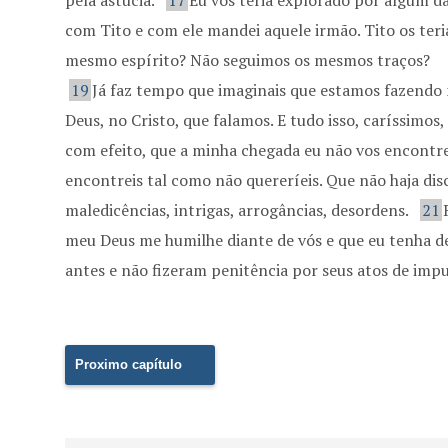
pela astúcia.
17
Eu vos teria explorado por algum d
com Tito e com ele mandei aquele irmão. Tito os te
mesmo espírito? Não seguimos os mesmos traços?
19
Já faz tempo que imaginais que estamos fazendo n
Deus, no Cristo, que falamos. E tudo isso, caríssimos,
com efeito, que a minha chegada eu não vos encontre
encontreis tal como não quereríeis. Que não haja discó
maledicências, intrigas, arrogâncias, desordens.
21
meu Deus me humilhe diante de vós e que eu tenha d
antes e não fizeram penitência por seus atos de impu
Proximo capítulo