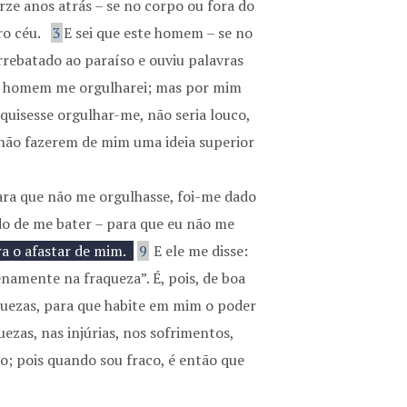
e anos atrás – se no corpo ou fora do
ro céu.
3
E sei que este homem – se no
arrebatado ao paraíso e ouviu palavras
e homem me orgulharei; mas por mim
 quisesse orgulhar-me, não seria louco,
 não fazerem de mim uma ideia superior
ara que não me orgulhasse, foi-me dado
o de me bater – para que eu não me
ra o afastar de mim.
9
E ele me disse:
namente na fraqueza”. É, pois, de boa
uezas, para que habite em mim o poder
zas, nas injúrias, nos sofrimentos,
o; pois quando sou fraco, é então que