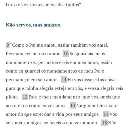
fruto e vos torneis meus discípulos”.
Não servos, mas amigos.
9
“Como o Pai me amou, assim também vos amei.
Permanecei em meu amor.
10
Se guardais meus
mandamentos, permanecereis em meu amor, assim
como eu guardei os mandamentos de meu Pai e
permaneço em seu amor.
11
Eu vos disse estas coisas
para que minha alegria esteja em vós, e vossa alegria seja
plena.
12
Este é meu mandamento: que vos ameis uns
aos outros como eu vos amei.
13
Ninguém tem maior
amor do que este: dar a vida por seus amigos.
14
Vós
sois meus amigos, se fazeis o que vos mando.
15
Não