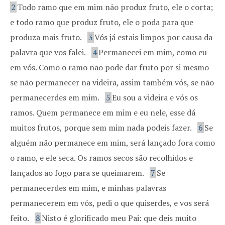
2
Todo ramo que em mim não produz fruto, ele o corta;
e todo ramo que produz fruto, ele o poda para que
produza mais fruto.
3
Vós já estais limpos por causa da
palavra que vos falei.
4
Permanecei em mim, como eu
em vós. Como o ramo não pode dar fruto por si mesmo
se não permanecer na videira, assim também vós, se não
permanecerdes em mim.
5
Eu sou a videira e vós os
ramos. Quem permanece em mim e eu nele, esse dá
muitos frutos, porque sem mim nada podeis fazer.
6
Se
alguém não permanece em mim, será lançado fora como
o ramo, e ele seca. Os ramos secos são recolhidos e
lançados ao fogo para se queimarem.
7
Se
permanecerdes em mim, e minhas palavras
permanecerem em vós, pedi o que quiserdes, e vos será
feito.
8
Nisto é glorificado meu Pai: que deis muito