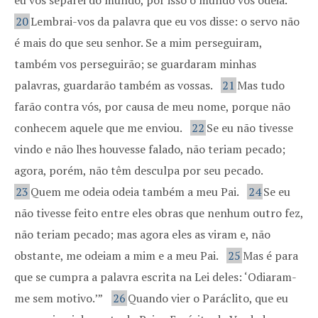
eu vos separei do mundo, por isso o mundo vos odeia.
20
Lembrai-vos da palavra que eu vos disse: o servo não
é mais do que seu senhor. Se a mim perseguiram,
também vos perseguirão; se guardaram minhas
palavras, guardarão também as vossas.
21
Mas tudo
farão contra vós, por causa de meu nome, porque não
conhecem aquele que me enviou.
22
Se eu não tivesse
vindo e não lhes houvesse falado, não teriam pecado;
agora, porém, não têm desculpa por seu pecado.
23
Quem me odeia odeia também a meu Pai.
24
Se eu
não tivesse feito entre eles obras que nenhum outro fez,
não teriam pecado; mas agora eles as viram e, não
obstante, me odeiam a mim e a meu Pai.
25
Mas é para
que se cumpra a palavra escrita na Lei deles: ‘Odiaram-
me sem motivo.’”
26
Quando vier o Paráclito, que eu