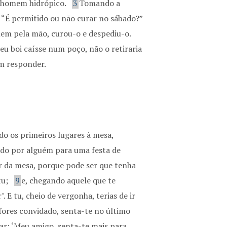
m homem hidrópico.
3
Tomando a
s: “É permitido ou não curar no sábado?”
mem pela mão, curou-o e despediu-o.
seu boi caísse num poço, não o retiraria
am responder.
o os primeiros lugares à mesa,
do por alguém para uma festa de
r da mesa, porque pode ser que tenha
tu;
9
e, chegando aquele que te
’. E tu, cheio de vergonha, terias de ir
fores convidado, senta-te no último
gar: ‘Meu amigo, senta-te mais para