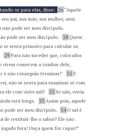
ando-se para elas, disse:
26
“Aquele
eu pai, sua mãe, sua mulher, seus
da não pode ser meu discípulo.
não pode ser meu discípulo.
28
Quem
o se senta primeiro para calcular os
?
29
Para não suceder que, colocados
 o virem comecem a zombar dele,
r e não conseguiu terminar!’
31
E
 rei, não se senta para examinar se com
a ele com vinte mil?
32
Se não, envia
inda está longe.
33
Assim pois, aquele
ão pode ser meu discípulo.
34
O sal é
á de restituir-lhe o sabor? Ele não
 jogado fora! Ouça quem for capaz!”