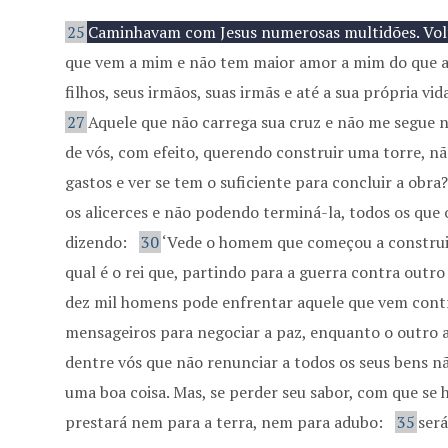
25
Caminhavam com Jesus numerosas multidões. Volt
que vem a mim e não tem maior amor a mim do que a s
filhos, seus irmãos, suas irmãs e até a sua própria vi
27
Aquele que não carrega sua cruz e não me segue 
de vós, com efeito, querendo construir uma torre, nã
gastos e ver se tem o suficiente para concluir a obra
os alicerces e não podendo terminá-la, todos os que
dizendo:
30
‘Vede o homem que começou a construi
qual é o rei que, partindo para a guerra contra outro
dez mil homens pode enfrentar aquele que vem contr
mensageiros para negociar a paz, enquanto o outro a
dentre vós que não renunciar a todos os seus bens n
uma boa coisa. Mas, se perder seu sabor, com que se h
prestará nem para a terra, nem para adubo:
35
será