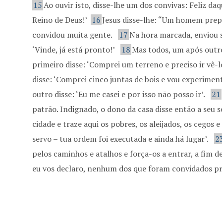
15
Ao ouvir isto, disse-lhe um dos convivas: Feliz da
Reino de Deus!’
16
Jesus disse-lhe: “Um homem prep
convidou muita gente.
17
Na hora marcada, enviou s
‘Vinde, já está pronto!’
18
Mas todos, um após outr
primeiro disse: ‘Comprei um terreno e preciso ir vê-
disse: ‘Comprei cinco juntas de bois e vou experimen
outro disse: ‘Eu me casei e por isso não posso ir’.
21
patrão. Indignado, o dono da casa disse então a seu s
cidade e traze aqui os pobres, os aleijados, os cegos e
servo – tua ordem foi executada e ainda há lugar’.
2
pelos caminhos e atalhos e força-os a entrar, a fim 
eu vos declaro, nenhum dos que foram convidados pr
Condições para seguir Jesus.