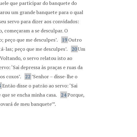
quele que participar do banquete do
arou um grande banquete para o qual
eu servo para dizer aos convidados:
o, começaram a se desculpar. O
lo; peço que me desculpes’.
19
Outro
tá-las; peço que me desculpes’.
20
Um
Voltando, o servo relatou isto ao
ervo: ‘Sai depressa às praças e ruas da
 os coxos’.
22
’Senhor – disse-lhe o
3
Então disse o patrão ao servo: ‘Sai
de que se encha minha casa.
24
Porque,
ovará de meu banquete’”.