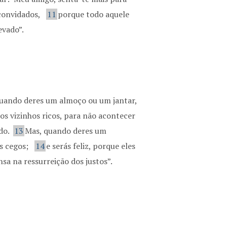
 convidados,
11
porque todo aquele
evado”.
Quando deres um almoço ou um jantar,
os vizinhos ricos, para não acontecer
do.
13
Mas, quando deres um
os cegos;
14
e serás feliz, porque eles
sa na ressurreição dos justos”.