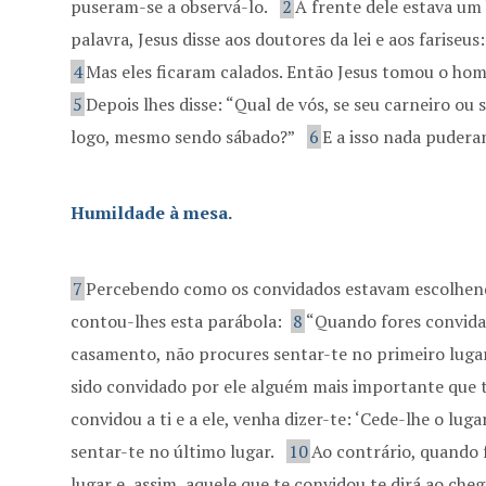
puseram-se a observá-lo.
2
À frente dele estava u
palavra, Jesus disse aos doutores da lei e aos fariseu
4
Mas eles ficaram calados. Então Jesus tomou o ho
5
Depois lhes disse: “Qual de vós, se seu carneiro ou 
logo, mesmo sendo sábado?”
6
E a isso nada puder
Humildade à mesa.
7
Percebendo como os convidados estavam escolhend
contou-lhes esta parábola:
8
“Quando fores convida
casamento, não procures sentar-te no primeiro luga
sido convidado por ele alguém mais importante que 
convidou a ti e a ele, venha dizer-te: ‘Cede-lhe o lugar
sentar-te no último lugar.
10
Ao contrário, quando 
lugar e, assim, aquele que te convidou te dirá ao che