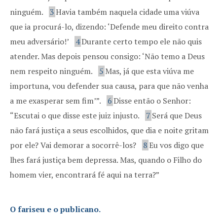
ninguém.
3
Havia também naquela cidade uma viúva
que ia procurá-lo, dizendo: ‘Defende meu direito contra
meu adversário!’
4
Durante certo tempo ele não quis
atender. Mas depois pensou consigo: ‘Não temo a Deus
nem respeito ninguém.
5
Mas, já que esta viúva me
importuna, vou defender sua causa, para que não venha
a me exasperar sem fim’”.
6
Disse então o Senhor:
“Escutai o que disse este juiz injusto.
7
Será que Deus
não fará justiça a seus escolhidos, que dia e noite gritam
por ele? Vai demorar a socorrê-los?
8
Eu vos digo que
lhes fará justiça bem depressa. Mas, quando o Filho do
homem vier, encontrará fé aqui na terra?”
O fariseu e o publicano.