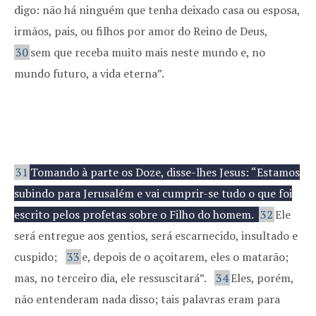
digo: não há ninguém que tenha deixado casa ou esposa,
irmãos, pais, ou filhos por amor do Reino de Deus,
30
sem que receba muito mais neste mundo e, no
mundo futuro, a vida eterna”.
Terceiro anúncio da Paixão.
31
Tomando à parte os Doze, disse-lhes Jesus: “Estamos
subindo para Jerusalém e vai cumprir-se tudo o que foi
escrito pelos profetas sobre o Filho do homem.
32
Ele
será entregue aos gentios, será escarnecido, insultado e
cuspido;
33
e, depois de o açoitarem, eles o matarão;
mas, no terceiro dia, ele ressuscitará”.
34
Eles, porém,
não entenderam nada disso; tais palavras eram para