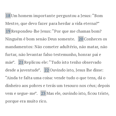
18
Um homem importante perguntou a Jesus: “Bom
Mestre, que devo fazer para herdar a vida eterna?”
19
Respondeu-lhe Jesus: “Por que me chamas bom?
Ninguém é bom senão Deus somente.
20
Conheces os
mandamentos: Não cometer adultério, não matar, não
furtar, não levantar falso testemunho, honrar pai e
mãe”.
21
Replicou ele: “Tudo isto tenho observado
desde a juventude”.
22
Ouvindo isto, Jesus lhe disse:
“Ainda te falta uma coisa: vende tudo o que tens, dá o
dinheiro aos pobres e terás um tesouro nos céus; depois
vem e segue-me”.
23
Mas ele, ouvindo isto, ficou triste,
porque era muito rico.