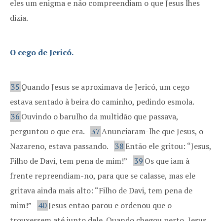
eles um enigma e não compreendiam o que Jesus lhes
dizia.
O cego de Jericó.
35
Quando Jesus se aproximava de Jericó, um cego
estava sentado à beira do caminho, pedindo esmola.
36
Ouvindo o barulho da multidão que passava,
perguntou o que era.
37
Anunciaram-lhe que Jesus, o
Nazareno, estava passando.
38
Então ele gritou: “Jesus,
Filho de Davi, tem pena de mim!”
39
Os que iam à
frente repreendiam-no, para que se calasse, mas ele
gritava ainda mais alto: “Filho de Davi, tem pena de
mim!”
40
Jesus então parou e ordenou que o
trouxessem até junto dele. Quando chegou perto, Jesus