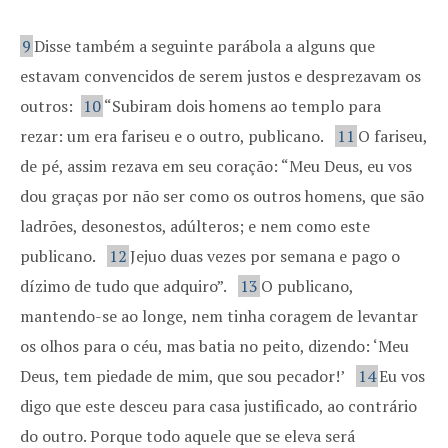
9
Disse também a seguinte parábola a alguns que
estavam convencidos de serem justos e desprezavam os
outros:
10
“Subiram dois homens ao templo para
rezar: um era fariseu e o outro, publicano.
11
O fariseu,
de pé, assim rezava em seu coração: “Meu Deus, eu vos
dou graças por não ser como os outros homens, que são
ladrões, desonestos, adúlteros; e nem como este
publicano.
12
Jejuo duas vezes por semana e pago o
dízimo de tudo que adquiro”.
13
O publicano,
mantendo-se ao longe, nem tinha coragem de levantar
os olhos para o céu, mas batia no peito, dizendo: ‘Meu
Deus, tem piedade de mim, que sou pecador!’
14
Eu vos
digo que este desceu para casa justificado, ao contrário
do outro. Porque todo aquele que se eleva será