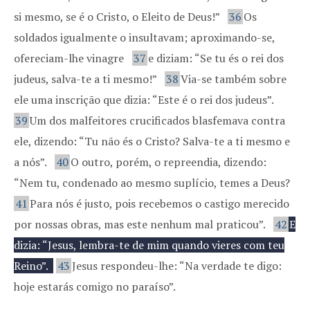
si mesmo, se é o Cristo, o Eleito de Deus!”
36
Os
soldados igualmente o insultavam; aproximando-se,
ofereciam-lhe vinagre
37
e diziam: “Se tu és o rei dos
judeus, salva-te a ti mesmo!”
38
Via-se também sobre
ele uma inscrição que dizia: “Este é o rei dos judeus”.
39
Um dos malfeitores crucificados blasfemava contra
ele, dizendo: “Tu não és o Cristo? Salva-te a ti mesmo e
a nós”.
40
O outro, porém, o repreendia, dizendo:
“Nem tu, condenado ao mesmo suplício, temes a Deus?
41
Para nós é justo, pois recebemos o castigo merecido
por nossas obras, mas este nenhum mal praticou”.
42
E
dizia: “Jesus, lembra-te de mim quando vieres com teu
Reino”.
43
Jesus respondeu-lhe: “Na verdade te digo:
hoje estarás comigo no paraíso”.