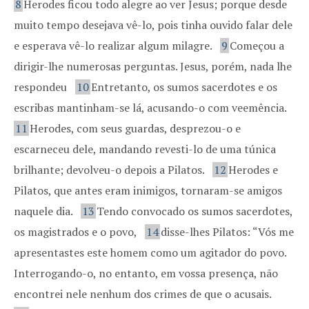
8
Herodes ficou todo alegre ao ver Jesus; porque desde
muito tempo desejava vê-lo, pois tinha ouvido falar dele
e esperava vê-lo realizar algum milagre.
9
Começou a
dirigir-lhe numerosas perguntas. Jesus, porém, nada lhe
respondeu
10
Entretanto, os sumos sacerdotes e os
escribas mantinham-se lá, acusando-o com veemência.
11
Herodes, com seus guardas, desprezou-o e
escarneceu dele, mandando revesti-lo de uma túnica
brilhante; devolveu-o depois a Pilatos.
12
Herodes e
Pilatos, que antes eram inimigos, tornaram-se amigos
naquele dia.
13
Tendo convocado os sumos sacerdotes,
os magistrados e o povo,
14
disse-lhes Pilatos: “Vós me
apresentastes este homem como um agitador do povo.
Interrogando-o, no entanto, em vossa presença, não
encontrei nele nenhum dos crimes de que o acusais.