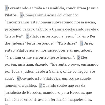
1
Levantando-se toda a assembleia, conduziram Jesus a
Pilatos.
2
Começaram a acusá-lo, dizendo:
“Encontramos este homem subvertendo nossa nação,
proibindo pagar o tributo a César e declarando ser ele o
Cristo Rei”.
3
Pilatos interrogou a Jesus: “Tu és o Rei
dos Judeus?” Jesus respondeu: “Tu o dizes”.
4
Disse,
então, Pilatos aos sumos sacerdotes e às multidões:
“Nenhum crime encontro neste homem”.
5
Eles,
porém, insistiam, dizendo: “Ele agita o povo, ensinando
por toda a Judeia, desde a Galileia, onde começou, até
aqui”.
6
Ouvindo isto, Pilatos perguntou se aquele
homem era galileu.
7
Quando soube que era da
jurisdição de Herodes, mandou-o para Herodes, que
também se encontrava em Jerusalém naqueles dias.