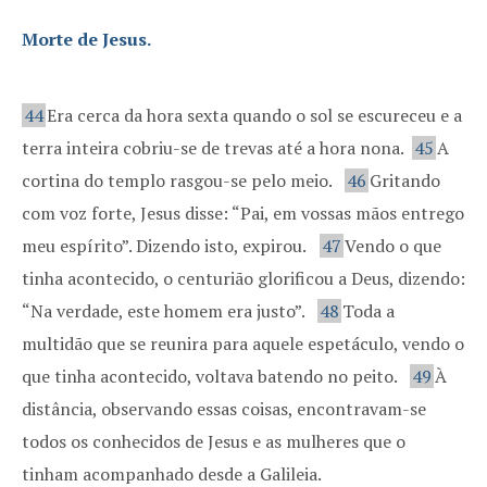
Morte de Jesus.
44
Era cerca da hora sexta quando o sol se escureceu e a
terra inteira cobriu-se de trevas até a hora nona.
45
A
cortina do templo rasgou-se pelo meio.
46
Gritando
com voz forte, Jesus disse: “Pai, em vossas mãos entrego
meu espírito”. Dizendo isto, expirou.
47
Vendo o que
tinha acontecido, o centurião glorificou a Deus, dizendo:
“Na verdade, este homem era justo”.
48
Toda a
multidão que se reunira para aquele espetáculo, vendo o
que tinha acontecido, voltava batendo no peito.
49
À
distância, observando essas coisas, encontravam-se
todos os conhecidos de Jesus e as mulheres que o
tinham acompanhado desde a Galileia.