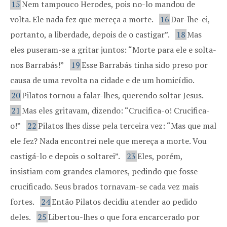
15
Nem tampouco Herodes, pois no-lo mandou de
volta. Ele nada fez que mereça a morte.
16
Dar-lhe-ei,
portanto, a liberdade, depois de o castigar”.
18
Mas
eles puseram-se a gritar juntos: “Morte para ele e solta-
nos Barrabás!”
19
Esse Barrabás tinha sido preso por
causa de uma revolta na cidade e de um homicídio.
20
Pilatos tornou a falar-lhes, querendo soltar Jesus.
21
Mas eles gritavam, dizendo: “Crucifica-o! Crucifica-
o!”
22
Pilatos lhes disse pela terceira vez: “Mas que mal
ele fez? Nada encontrei nele que mereça a morte. Vou
castigá-lo e depois o soltarei”.
23
Eles, porém,
insistiam com grandes clamores, pedindo que fosse
crucificado. Seus brados tornavam-se cada vez mais
fortes.
24
Então Pilatos decidiu atender ao pedido
deles.
25
Libertou-lhes o que fora encarcerado por