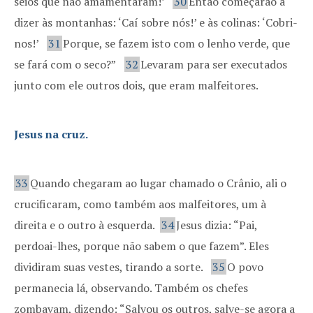
seios que não amamentaram!’
30
Então começarão a
dizer às montanhas: ‘Caí sobre nós!’ e às colinas: ‘Cobri-
nos!’
31
Porque, se fazem isto com o lenho verde, que
se fará com o seco?”
32
Levaram para ser executados
junto com ele outros dois, que eram malfeitores.
Jesus na cruz.
33
Quando chegaram ao lugar chamado o Crânio, ali o
crucificaram, como também aos malfeitores, um à
direita e o outro à esquerda.
34
Jesus dizia: “Pai,
perdoai-lhes, porque não sabem o que fazem”. Eles
dividiram suas vestes, tirando a sorte.
35
O povo
permanecia lá, observando. Também os chefes
zombavam, dizendo: “Salvou os outros, salve-se agora a