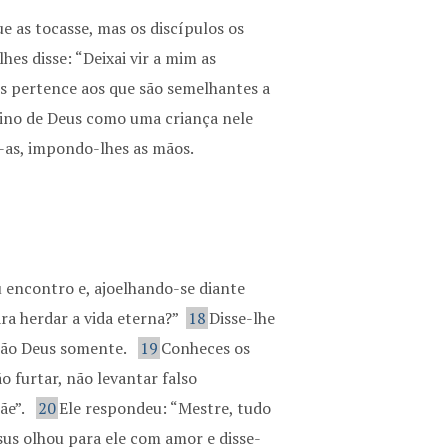
e as tocasse, mas os discípulos os
lhes disse: “Deixai vir a mim as
us pertence aos que são semelhantes a
eino de Deus como uma criança nele
-as, impondo-lhes as mãos.
 encontro e, ajoelhando-se diante
ra herdar a vida eterna?”
18
Disse-lhe
não Deus somente.
19
Conheces os
 furtar, não levantar falso
ãe”.
20
Ele respondeu: “Mestre, tudo
sus olhou para ele com amor e disse-