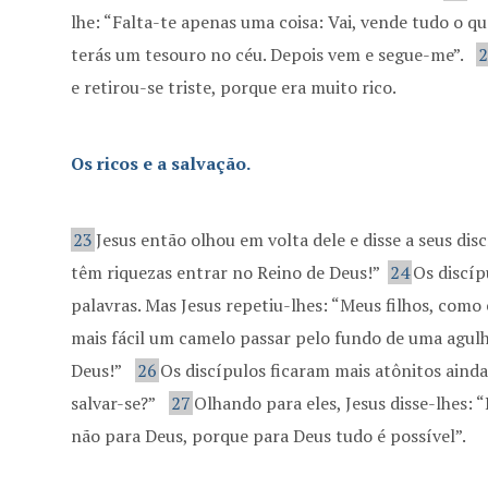
lhe: “Falta-te apenas uma coisa: Vai, vende tudo o qu
terás um tesouro no céu. Depois vem e segue-me”.
e retirou-se triste, porque era muito rico.
Os ricos e a salvação.
23
Jesus então olhou em volta dele e disse a seus dis
têm riquezas entrar no Reino de Deus!”
24
Os discíp
palavras. Mas Jesus repetiu-lhes: “Meus filhos, como 
mais fácil um camelo passar pelo fundo de uma agulh
Deus!”
26
Os discípulos ficaram mais atônitos aind
salvar-se?”
27
Olhando para eles, Jesus disse-lhes: 
não para Deus, porque para Deus tudo é possível”.