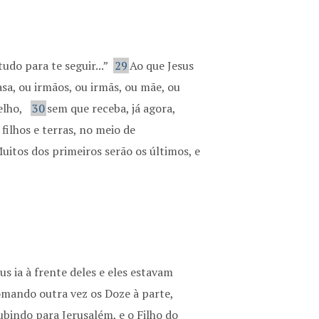
udo para te seguir...”
29
Ao que Jesus
sa, ou irmãos, ou irmãs, ou mãe, ou
elho,
30
sem que receba, já agora,
filhos e terras, no meio de
uitos dos primeiros serão os últimos, e
s ia à frente deles e eles estavam
omando outra vez os Doze à parte,
bindo para Jerusalém, e o Filho do