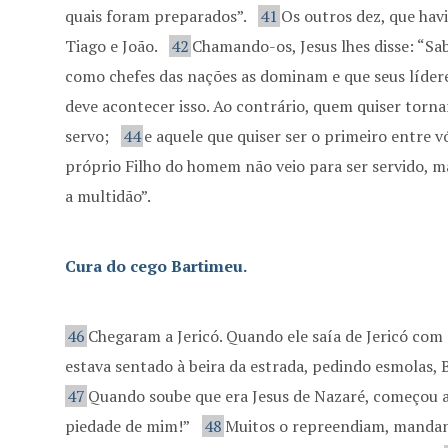
quais foram preparados”.
41
Os outros dez, que hav
Tiago e João.
42
Chamando-os, Jesus lhes disse: “Sa
como chefes das nações as dominam e que seus lídere
deve acontecer isso. Ao contrário, quem quiser torna
servo;
44
e aquele que quiser ser o primeiro entre v
próprio Filho do homem não veio para ser servido, ma
a multidão”.
Cura do cego Bartimeu.
46
Chegaram a Jericó. Quando ele saía de Jericó com
estava sentado à beira da estrada, pedindo esmolas, B
47
Quando soube que era Jesus de Nazaré, começou a g
piedade de mim!”
48
Muitos o repreendiam, mandand