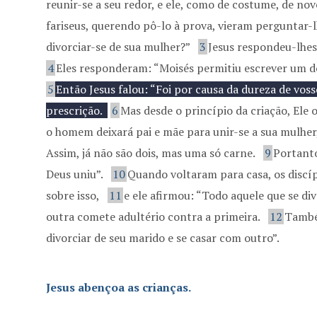
reunir-se a seu redor, e ele, como de costume, de nov
fariseus, querendo pô-lo à prova, vieram perguntar-
divorciar-se de sua mulher?”
3
Jesus respondeu-lhes
4
Eles responderam: “Moisés permitiu escrever um d
5
Então Jesus falou: “Foi por causa da dureza de vos
prescrição.
6
Mas desde o princípio da criação, Ele
o homem deixará pai e mãe para unir-se a sua mulher
Assim, já não são dois, mas uma só carne.
9
Portant
Deus uniu”.
10
Quando voltaram para casa, os discí
sobre isso,
11
e ele afirmou: “Todo aquele que se di
outra comete adultério contra a primeira.
12
També
divorciar de seu marido e se casar com outro”.
Jesus abençoa as crianças.