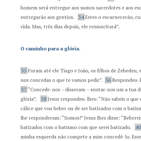
homem será entregue aos sumos sacerdotes e aos escr
entregarão aos gentios.
34
Estes o escarnecerão, cus
vida. Mas, três dias depois, ele ressuscitará”.
O caminho para a glória.
35
Foram até ele Tiago e João, os filhos de Zebedeu,
nos concedas o que te vamos pedir”.
36
Respondeu-lh
37
“Concede-nos – disseram – sentar-nos um a tua di
glória”.
38
Jesus respondeu-lhes: “Não sabeis o que 
cálice que vou beber ou de ser batizados com o bati
lhe responderam: “Somos!” Jesus lhes disse: “Bebereis
batizados com o batismo com que serei batizado.
4
minha esquerda não compete a mim concedê-lo. Esse