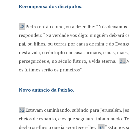
Recompensa dos discípulos.
28
Pedro então começou a dizer-lhe: “Nós deixamos t
respondeu: “Na verdade vos digo: ninguém deixará ca
pai, ou filhos, ou terras por causa de mim e do Evang
nesta vida, o cêntuplo em casas, irmãos, irmãs, mães, 
perseguições e, no século futuro, a vida eterna.
31
M
os últimos serão os primeiros”.
Novo anúncio da Paixão.
32
Estavam caminhando, subindo para Jerusalém. Jesu
cheios de espanto, e os que seguiam tinham medo. T
declarou-lhes o que ia acontecer-lhe:
33
“Estamos su