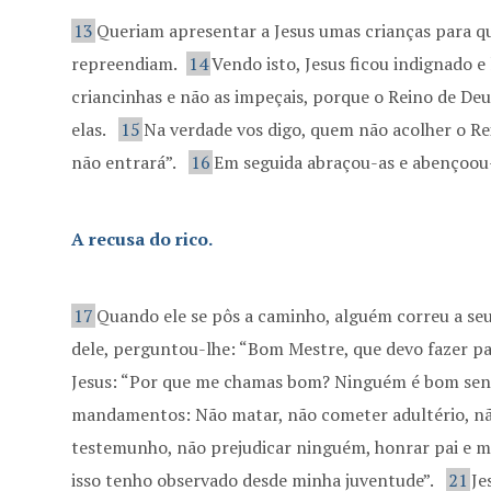
13
Queriam apresentar a Jesus umas crianças para qu
repreendiam.
14
Vendo isto, Jesus ficou indignado e 
criancinhas e não as impeçais, porque o Reino de De
elas.
15
Na verdade vos digo, quem não acolher o R
não entrará”.
16
Em seguida abraçou-as e abençoou
A recusa do rico.
17
Quando ele se pôs a caminho, alguém correu a seu
dele, perguntou-lhe: “Bom Mestre, que devo fazer pa
Jesus: “Por que me chamas bom? Ninguém é bom se
mandamentos: Não matar, não cometer adultério, não
testemunho, não prejudicar ninguém, honrar pai e m
isso tenho observado desde minha juventude”.
21
Je