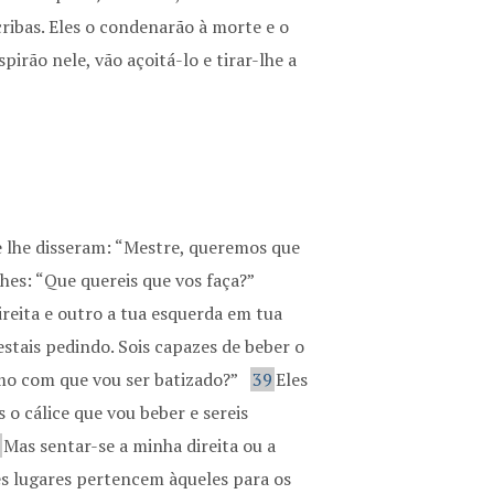
ibas. Eles o condenarão à morte e o
pirão nele, vão açoitá-lo e tirar-lhe a
 e lhe disseram: “Mestre, queremos que
es: “Que quereis que vos faça?”
reita e outro a tua esquerda em tua
estais pedindo. Sois capazes de beber o
smo com que vou ser batizado?”
39
Eles
 o cálice que vou beber e sereis
0
Mas sentar-se a minha direita ou a
s lugares pertencem àqueles para os