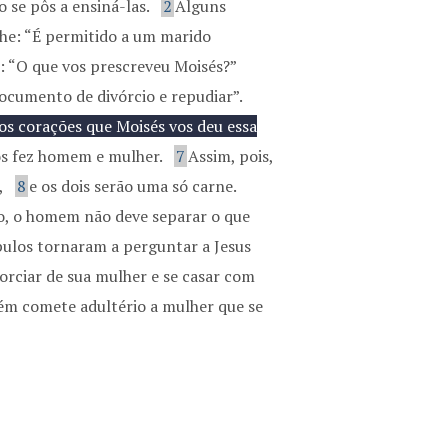
o se pôs a ensiná-las.
2
Alguns
lhe: “É permitido a um marido
: “O que vos prescreveu Moisés?”
ocumento de divórcio e repudiar”.
sos corações que Moisés vos deu essa
 os fez homem e mulher.
7
Assim, pois,
,
8
e os dois serão uma só carne.
o, o homem não deve separar o que
pulos tornaram a perguntar a Jesus
vorciar de sua mulher e se casar com
m comete adultério a mulher que se