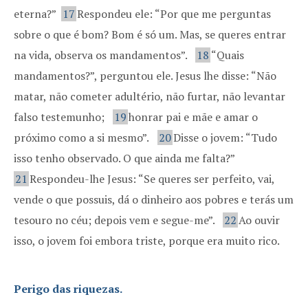
eterna?”
17
Respondeu ele: “Por que me perguntas
sobre o que é bom? Bom é só um. Mas, se queres entrar
na vida, observa os mandamentos”.
18
“Quais
mandamentos?”, perguntou ele. Jesus lhe disse: “Não
matar, não cometer adultério, não furtar, não levantar
falso testemunho;
19
honrar pai e mãe e amar o
próximo como a si mesmo”.
20
Disse o jovem: “Tudo
isso tenho observado. O que ainda me falta?”
21
Respondeu-lhe Jesus: “Se queres ser perfeito, vai,
vende o que possuis, dá o dinheiro aos pobres e terás um
tesouro no céu; depois vem e segue-me”.
22
Ao ouvir
isso, o jovem foi embora triste, porque era muito rico.
Perigo das riquezas.