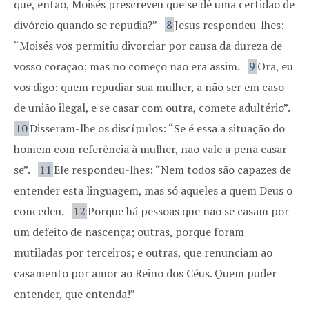
que, então, Moisés prescreveu que se dê uma certidão de
divórcio quando se repudia?”
8
Jesus respondeu-lhes:
“Moisés vos permitiu divorciar por causa da dureza de
vosso coração; mas no começo não era assim.
9
Ora, eu
vos digo: quem repudiar sua mulher, a não ser em caso
de união ilegal, e se casar com outra, comete adultério”.
10
Disseram-lhe os discípulos: “Se é essa a situação do
homem com referência à mulher, não vale a pena casar-
se”.
11
Ele respondeu-lhes: “Nem todos são capazes de
entender esta linguagem, mas só aqueles a quem Deus o
concedeu.
12
Porque há pessoas que não se casam por
um defeito de nascença; outras, porque foram
mutiladas por terceiros; e outras, que renunciam ao
casamento por amor ao Reino dos Céus. Quem puder
entender, que entenda!”