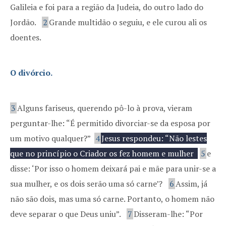
Galileia e foi para a região da Judeia, do outro lado do
Jordão.
2
Grande multidão o seguiu, e ele curou ali os
doentes.
O divórcio.
3
Alguns fariseus, querendo pô-lo à prova, vieram
perguntar-lhe: “É permitido divorciar-se da esposa por
um motivo qualquer?”
4
Jesus respondeu: “Não lestes
que no princípio o Criador os fez homem e mulher
5
e
disse: ‘Por isso o homem deixará pai e mãe para unir-se a
sua mulher, e os dois serão uma só carne’?
6
Assim, já
não são dois, mas uma só carne. Portanto, o homem não
deve separar o que Deus uniu”.
7
Disseram-lhe: “Por