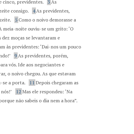
e cinco, previdentes.
3
As
zeite consigo.
4
As previdentes,
zeite.
5
Como o noivo demorasse a
À meia-noite ouviu-se um grito: ‘O
s dez moças se levantaram e
am às previdentes: ‘Dai-nos um pouco
ando!’
9
As previdentes, porém,
ara vós. Ide aos negociantes e
r, o noivo chegou. As que estavam
-se a porta.
11
Depois chegaram as
 nós!’
12
Mas ele respondeu: ‘Na
, porque não sabeis o dia nem a hora”.