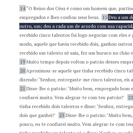
14
“O Reino dos Céus é como um homem que, partin
empregados e lhes confiou seus bens.
15
Deu a um de
outro, um; deu a cada um de acordo com sua capacida
recebido cinco talentos foi logo negociar com eles e
modo, aquele que havia recebido dois, ganhou outros
recebido um talento só saiu, fez um buraco no chão e
19
Muito tempo depois voltou o patrão desses empre
20
Aproximou-se aquele que tinha recebido cinco tal
dizendo: ‘Senhor, entregaste-me cinco talentos, eis a
21
Disse-lhe o patrão: ‘Muito bem, empregado bom e f
confiarei muito. Vem alegrar-te com teu patrão!’
2
tinha recebido dois talentos e disse: ‘Senhor, entrega
dois que ganhei!’
23
Disse-lhe o patrão: ‘Muito bem,
pouco, eu te confiarei muito. Vem alegrar-te com teu