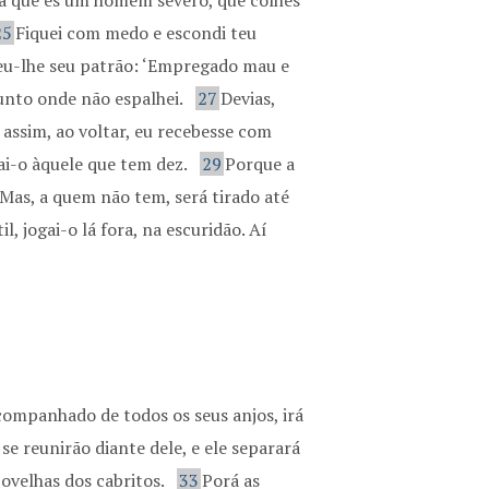
bia que és um homem severo, que colhes
25
Fiquei com medo e escondi teu
u-lhe seu patrão: ‘Empregado mau e
junto onde não espalhei.
27
Devias,
assim, ao voltar, eu recebesse com
dai-o àquele que tem dez.
29
Porque a
 Mas, a quem não tem, será tirado até
, jogai-o lá fora, na escuridão. Aí
companhado de todos os seus anjos, irá
se reunirão diante dele, e ele separará
ovelhas dos cabritos.
33
Porá as