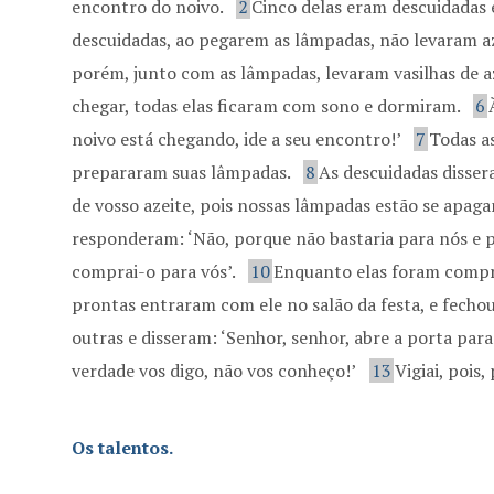
encontro do noivo.
2
Cinco delas eram descuidadas 
descuidadas, ao pegarem as lâmpadas, não levaram a
porém, junto com as lâmpadas, levaram vasilhas de a
chegar, todas elas ficaram com sono e dormiram.
6
noivo está chegando, ide a seu encontro!’
7
Todas a
prepararam suas lâmpadas.
8
As descuidadas disser
de vosso azeite, pois nossas lâmpadas estão se apag
responderam: ‘Não, porque não bastaria para nós e p
comprai-o para vós’.
10
Enquanto elas foram compra
prontas entraram com ele no salão da festa, e fechou
outras e disseram: ‘Senhor, senhor, abre a porta para
verdade vos digo, não vos conheço!’
13
Vigiai, pois
Os talentos.