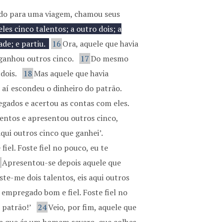
do para uma viagem, chamou seus
les cinco talentos; a outro dois; a
de; e partiu.
16
Ora, aquele que havia
 ganhou outros cinco.
17
Do mesmo
 dois.
18
Mas aquele que havia
 aí escondeu o dinheiro do patrão.
gados e acertou as contas com eles.
entos e apresentou outros cinco,
qui outros cinco que ganhei’.
iel. Foste fiel no pouco, eu te
2
Apresentou-se depois aquele que
ste-me dois talentos, eis aqui outros
 empregado bom e fiel. Foste fiel no
 patrão!’
24
Veio, por fim, aquele que