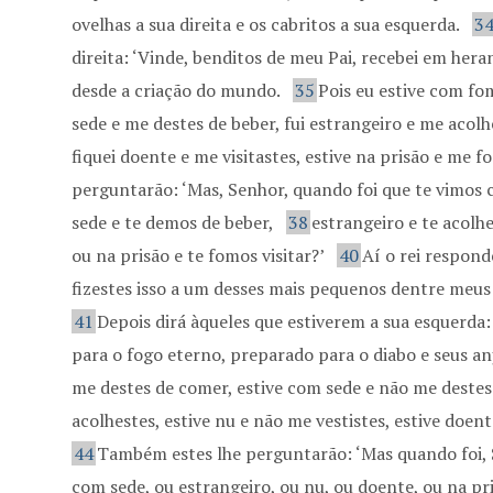
ovelhas a sua direita e os cabritos a sua esquerda.
3
direita: ‘Vinde, benditos de meu Pai, recebei em her
desde a criação do mundo.
35
Pois eu estive com fo
sede e me destes de beber, fui estrangeiro e me acolh
fiquei doente e me visitastes, estive na prisão e me fo
perguntarão: ‘Mas, Senhor, quando foi que te vimos
sede e te demos de beber,
38
estrangeiro e te acolh
ou na prisão e te fomos visitar?’
40
Aí o rei respond
fizestes isso a um desses mais pequenos dentre meus i
41
Depois dirá àqueles que estiverem a sua esquerda:
para o fogo eterno, preparado para o diabo e seus an
me destes de comer, estive com sede e não me destes
acolhestes, estive nu e não me vestistes, estive doent
44
Também estes lhe perguntarão: ‘Mas quando foi, 
com sede, ou estrangeiro, ou nu, ou doente, ou na pr