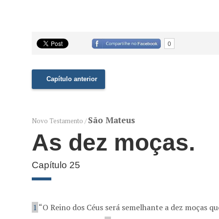
0
Capítulo anterior
São Mateus
Novo Testamento /
As dez moças.
Capítulo 25
1
“O Reino dos Céus será semelhante a dez moças q