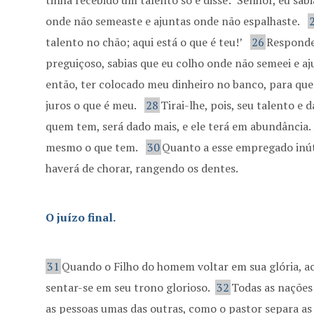
tinha recebido um talento só e disse: ‘Senhor, eu sa
onde não semeaste e ajuntas onde não espalhaste.
talento no chão; aqui está o que é teu!’
26
Responde
preguiçoso, sabias que eu colho onde não semeei e a
então, ter colocado meu dinheiro no banco, para que 
juros o que é meu.
28
Tirai-lhe, pois, seu talento e 
quem tem, será dado mais, e ele terá em abundância.
mesmo o que tem.
30
Quanto a esse empregado inútil
haverá de chorar, rangendo os dentes.
O juízo final.
31
Quando o Filho do homem voltar em sua glória, a
sentar-se em seu trono glorioso.
32
Todas as nações 
as pessoas umas das outras, como o pastor separa as 