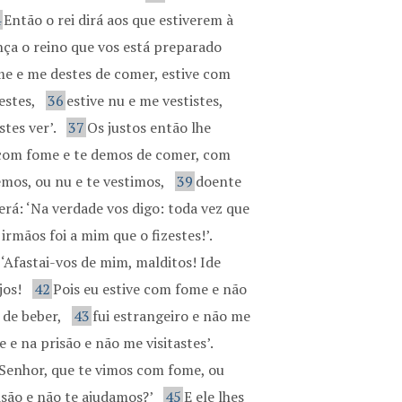
4
Então o rei dirá aos que estiverem à
ança o reino que vos está preparado
me e me destes de comer, estive com
estes,
36
estive nu e me vestistes,
stes ver’.
37
Os justos então lhe
 com fome e te demos de comer, com
emos, ou nu e te vestimos,
39
doente
erá: ‘Na verdade vos digo: toda vez que
rmãos foi a mim que o fizestes!’.
 ‘Afastai-vos de mim, malditos! Ide
jos!
42
Pois eu estive com fome e não
 de beber,
43
fui estrangeiro e não me
e e na prisão e não me visitastes’.
Senhor, que te vimos com fome, ou
isão e não te ajudamos?’
45
E ele lhes