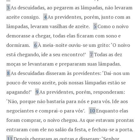
3
As descuidadas, ao pegarem as lâmpadas, não levaram
azeite consigo.
4
As previdentes, porém, junto com as
lâmpadas, levaram vasilhas de azeite.
5
Como o noivo
demorasse a chegar, todas elas ficaram com sono e
dormiram.
6
À meia-noite ouviu-se um grito: ‘O noivo
está chegando, ide a seu encontro!’
7
Todas as dez
moças se levantaram e prepararam suas lâmpadas.
8
As descuidadas disseram às previdentes: ‘Dai-nos um
pouco de vosso azeite, pois nossas lâmpadas estão se
apagando!’
9
As previdentes, porém, responderam:
‘Não, porque não bastaria para nós e para vós. Ide aos
negociantes e comprai-o para vós’.
10
Enquanto elas
foram comprar, o noivo chegou. As que estavam prontas
entraram com ele no salão da festa, e fechou-se a porta.
11
Depois chegaram as outras e disseram: ‘Senhor,