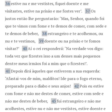
36
estive nu e me vestistes, fiquei doente e me
visitastes, estive na prisão e me fostes ver’.
37
Os
justos então lhe perguntarão: ‘Mas, Senhor, quando foi
que te vimos com fome e te demos de comer, com sede e
te demos de beber,
38
estrangeiro e te acolhemos, ou
nu e te vestimos,
39
doente ou na prisão e te fomos
visitar?’
40
Aí o rei responderá: ‘Na verdade vos digo:
toda vez que fizestes isso a um desses mais pequenos
dentre meus irmãos foi a mim que o fizestes!’.
41
Depois dirá àqueles que estiverem a sua esquerda:
‘Afastai-vos de mim, malditos! Ide para o fogo eterno,
preparado para o diabo e seus anjos!
42
Pois eu estive
com fome e não me destes de comer, estive com sede e
não me destes de beber,
43
fui estrangeiro e não me
acolhestes, estive nu e não me vestistes, estive doente e