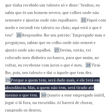
que tinha recebido um talento só e disse: ‘Senhor, eu
sabia que és um homem severo, que colhes onde não
semeaste e ajuntas onde não espalhaste.
25
Fiquei com
medo e escondi teu talento no chão; aqui está o que é
teu!’
26
Respondeu-lhe seu patrão: ‘Empregado mau e
preguiçoso, sabias que eu colho onde não semeei e
ajunto onde não espalhei.
27
Devias, então, ter
colocado meu dinheiro no banco, para que assim, ao
voltar, eu recebesse com juros o que é meu.
28
Tirai-
lhe, pois, seu talento e dai-o àquele que tem dez.
29
Porque a quem tem, será dado mais, e ele terá em
abundância. Mas, a quem não tem, será tirado até
mesmo o que tem.
30
Quanto a esse empregado inútil,
jogai-o lá fora, na escuridão. Aí haverá de chorar,
rangendo os dentes.