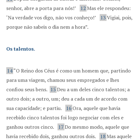
senhor, abre a porta para nós!’
12
Mas ele respondeu:
‘Na verdade vos digo, não vos conheço!’
13
Vigiai, pois,
porque não sabeis o dia nem a hora”.
Os talentos.
14
“O Reino dos Céus é como um homem que, partindo
para uma viagem, chamou seus empregados e lhes
confiou seus bens.
15
Deu a um deles cinco talentos; a
outro dois; a outro, um; deu a cada um de acordo com
sua capacidade; e partiu.
16
Ora, aquele que havia
recebido cinco talentos foi logo negociar com eles e
ganhou outros cinco.
17
Do mesmo modo, aquele que
havia recebido dois, ganhou outros dois.
18
Mas aquele