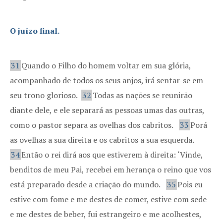
O juízo final.
31
Quando o Filho do homem voltar em sua glória,
acompanhado de todos os seus anjos, irá sentar-se em
seu trono glorioso.
32
Todas as nações se reunirão
diante dele, e ele separará as pessoas umas das outras,
como o pastor separa as ovelhas dos cabritos.
33
Porá
as ovelhas a sua direita e os cabritos a sua esquerda.
34
Então o rei dirá aos que estiverem à direita: ‘Vinde,
benditos de meu Pai, recebei em herança o reino que vos
está preparado desde a criação do mundo.
35
Pois eu
estive com fome e me destes de comer, estive com sede
e me destes de beber, fui estrangeiro e me acolhestes,