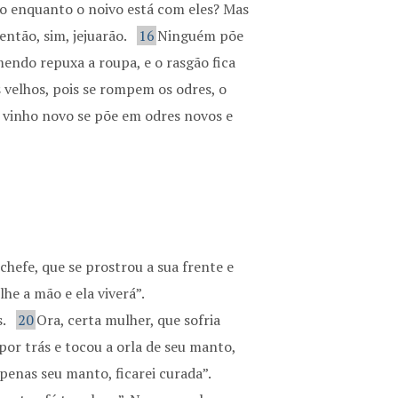
to enquanto o noivo está com eles? Mas
ntão, sim, jejuarão.
16
Ninguém põe
ndo repuxa a roupa, e o rasgão fica
velhos, pois se rompem os odres, o
, vinho novo se põe em odres novos e
chefe, que se prostrou a sua frente e
he a mão e ela viverá”.
s.
20
Ora, certa mulher, que sofria
por trás e tocou a orla de seu manto,
penas seu manto, ficarei curada”.