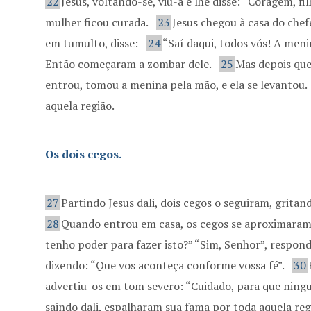
22
Jesus, voltando-se, viu-a e lhe disse: “Coragem, fi
mulher ficou curada.
23
Jesus chegou à casa do chef
em tumulto, disse:
24
“Saí daqui, todos vós! A men
Então começaram a zombar dele.
25
Mas depois que
entrou, tomou a menina pela mão, e ela se levantou.
aquela região.
Os dois cegos.
27
Partindo Jesus dali, dois cegos o seguiram, gritan
28
Quando entrou em casa, os cegos se aproximaram 
tenho poder para fazer isto?” “Sim, Senhor”, respo
dizendo: “Que vos aconteça conforme vossa fé”.
30
advertiu-os em tom severo: “Cuidado, para que ning
saindo dali, espalharam sua fama por toda aquela reg