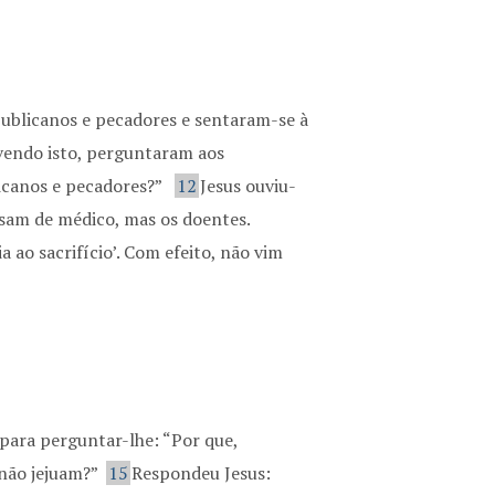
ublicanos e pecadores e sentaram-se à
 vendo isto, perguntaram aos
icanos e pecadores?”
12
Jesus ouviu-
isam de médico, mas os doentes.
ia ao sacrifício’. Com efeito, não vim
para perguntar-lhe: “Por que,
 não jejuam?”
15
Respondeu Jesus: