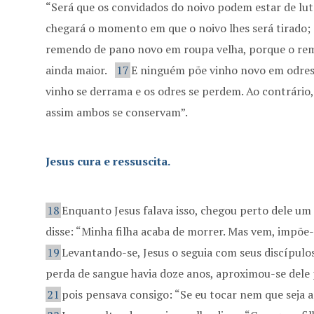
“Será que os convidados do noivo podem estar de lu
chegará o momento em que o noivo lhes será tirado; e
remendo de pano novo em roupa velha, porque o reme
ainda maior.
17
E ninguém põe vinho novo em odres 
vinho se derrama e os odres se perdem. Ao contrário
assim ambos se conservam”.
Jesus cura e ressuscita.
18
Enquanto Jesus falava isso, chegou perto dele um 
disse: “Minha filha acaba de morrer. Mas vem, impõe-l
19
Levantando-se, Jesus o seguia com seus discípulo
perda de sangue havia doze anos, aproximou-se dele 
21
pois pensava consigo: “Se eu tocar nem que seja a