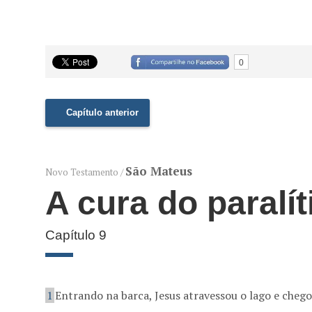
0
Capítulo anterior
São Mateus
Novo Testamento /
A cura do paralít
Capítulo 9
1
Entrando na barca, Jesus atravessou o lago e chego