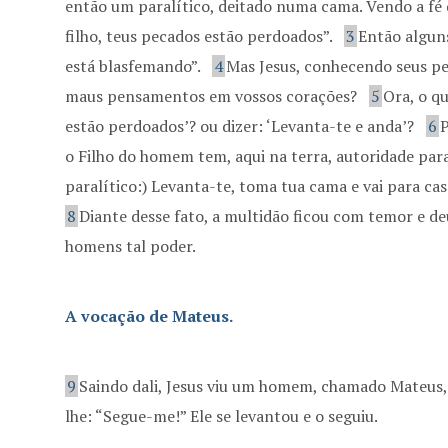
então um paralítico, deitado numa cama. Vendo a fé 
filho, teus pecados estão perdoados”.
3
Então algun
está blasfemando”.
4
Mas Jesus, conhecendo seus p
maus pensamentos em vossos corações?
5
Ora, o qu
estão perdoados’? ou dizer: ‘Levanta-te e anda’?
6
P
o Filho do homem tem, aqui na terra, autoridade para
paralítico:) Levanta-te, toma tua cama e vai para cas
8
Diante desse fato, a multidão ficou com temor e de
homens tal poder.
A vocação de Mateus.
9
Saindo dali, Jesus viu um homem, chamado Mateus, 
lhe: “Segue-me!” Ele se levantou e o seguiu.