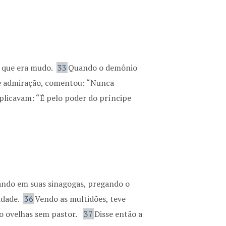
o que era mudo.
33
Quando o demônio
 de admiração, comentou: “Nunca
eplicavam: “É pelo poder do príncipe
inando em suas sinagogas, pregando o
idade.
36
Vendo as multidões, teve
o ovelhas sem pastor.
37
Disse então a