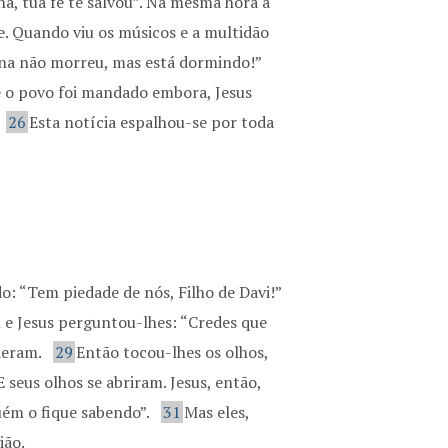
lha, tua fé te salvou”. Na mesma hora a
e. Quando viu os músicos e a multidão
ina não morreu, mas está dormindo!”
 o povo foi mandado embora, Jesus
26
Esta notícia espalhou-se por toda
do: “Tem piedade de nós, Filho de Davi!”
e Jesus perguntou-lhes: “Credes que
nderam.
29
Então tocou-lhes os olhos,
E seus olhos se abriram. Jesus, então,
uém o fique sabendo”.
31
Mas eles,
ião.