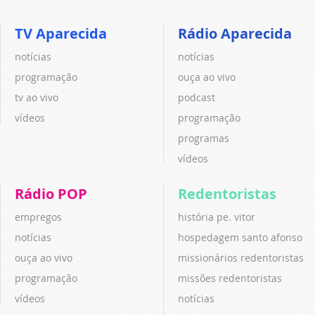
TV Aparecida
Rádio Aparecida
notícias
notícias
programação
ouça ao vivo
tv ao vivo
podcast
vídeos
programação
programas
vídeos
Rádio POP
Redentoristas
empregos
história pe. vitor
notícias
hospedagem santo afonso
ouça ao vivo
missionários redentoristas
programação
missões redentoristas
vídeos
notícias