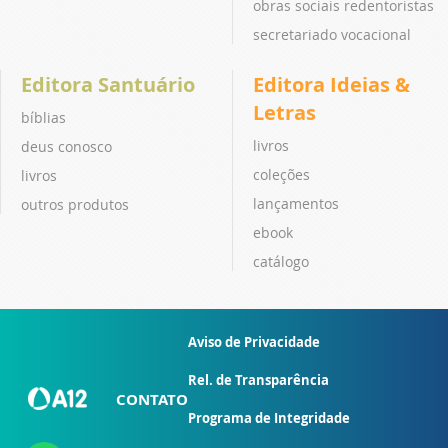
obras sociais redentoristas
secretariado vocacional
Editora Santuário
Editora Ideias &
Letras
bíblias
livros
deus conosco
coleções
livros
lançamentos
outros produtos
ebook
catálogo
Aviso de Privacidade
Rel. de Transparência
CONTATO
Programa de Integridade