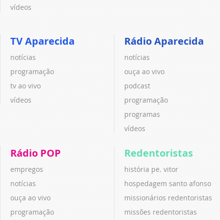
vídeos
TV Aparecida
Rádio Aparecida
notícias
notícias
programação
ouça ao vivo
tv ao vivo
podcast
vídeos
programação
programas
vídeos
Rádio POP
Redentoristas
empregos
história pe. vitor
notícias
hospedagem santo afonso
ouça ao vivo
missionários redentoristas
programação
missões redentoristas