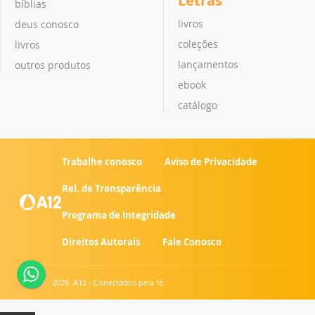
Letras
bíblias
livros
deus conosco
coleções
livros
lançamentos
outros produtos
ebook
catálogo
Trabalhe conosco
Aviso de Privacidade
Rel. de Transparência
Programa de Integridade
Direitos Autorais
Fale Conosco
© 2007 - 2026. A12 - Conectados pela fé.