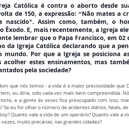
reja Católica é contra o aborto desde su
olta de 150, a expressão: “Não mates a c
a nascido”. Assim como, também, o homi
do Êxodo. E, mais recentemente, a Igreja e
ente lembrar que o Papa Francisco, em 02 d
o da Igreja Católica declarando que a pen
o mundo. Por que a Igreja se posiciona a
s acolher estes ensinamentos, mas també
lantados pela sociedade?
 dom que nós temos - a vida é a maior preciosidade que D
a tem, eu diria, sido cada vez mais bem compreendida. N
orte, e a gente às vezes fica preocupado com isso, mas
a? Se eu for olhar o número de acidentes diários, fatais, d
boy? Quanto vale a vida de um operário? Quanto vale a v
 vezes, muito precárias, nas grandes cidades?