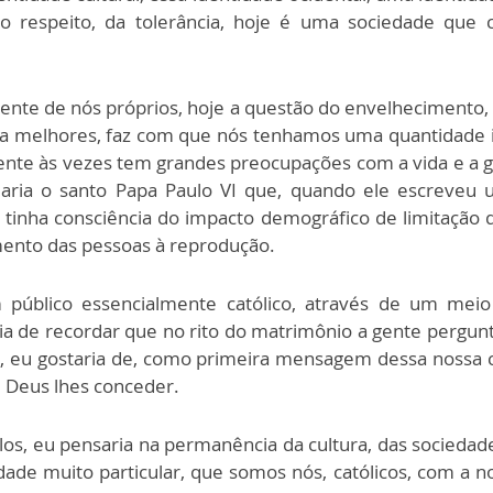
o respeito, da tolerância, hoje é uma sociedade que
mente de nós próprios, hoje a questão do envelhecimento
ida melhores, faz com que nós tenhamos uma quantidad
 gente às vezes tem grandes preocupações com a vida e a 
daria o santo Papa Paulo VI que, quando ele escreveu 
e tinha consciência do impacto demográfico de limitação
mento das pessoas à reprodução.
público essencialmente católico, através de um meio
ia de recordar que no rito do matrimônio a gente pergunta
o, eu gostaria de, como primeira mensagem dessa nossa c
e Deus lhes conceder.
s, eu pensaria na permanência da cultura, das sociedades
de muito particular, que somos nós, católicos, com a no