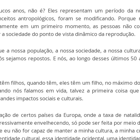
cos anos, não é? Eles representam um período da no
conceitos antropológicos, foram se modificando. Porq
rtamente em um primeiro momento, as pessoas não c
a sociedade do ponto de vista dinâmico da reprodução.
e a nossa população, a nossa sociedade, a nossa cultu
s sejamos repostos. E nós, ao longo desses últimos 50
 têm filhos, quando têm, eles têm um filho, no máximo doi
uando nós falamos em vida, talvez a primeira coisa q
andes impactos sociais e culturais.
tuação de certos países da Europa, onde a taxa de natal
gressivamente envelhecendo, só pode ser feita por meio 
 eu não for capaz de manter a minha cultura, a minha c
entidade cultural, essa identidade ocidental, uma identida