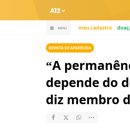
meu cadastro
doaç
MENU
REVISTA DE APARECIDA
“A permanênc
depende do do
diz membro d