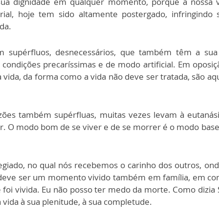
sua dignidade em qualquer momento, porque a nossa vi
, hoje tem sido altamente postergado, infringindo 
da.
 supérfluos, desnecessários, que também têm a sua im
ondições precaríssimas e de modo artificial. Em oposiç
a vida, da forma como a vida não deve ser tratada, são a
azões também supérfluas, muitas vezes levam à eutanási
. O modo bom de se viver e de se morrer é o modo basead
egiado, no qual nós recebemos o carinho dos outros, ond
e deve ser um momento vivido também em família, em co
foi vivida. Eu não posso ter medo da morte. Como dizia 
vida à sua plenitude, à sua completude.