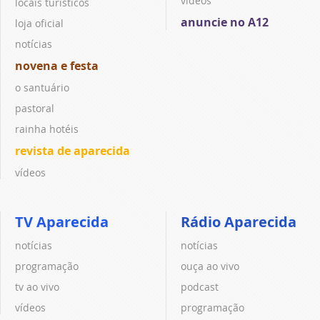
vídeos
locais turísticos
anuncie no A12
loja oficial
notícias
novena e festa
o santuário
pastoral
rainha hotéis
revista de aparecida
vídeos
TV Aparecida
Rádio Aparecida
notícias
notícias
programação
ouça ao vivo
tv ao vivo
podcast
vídeos
programação