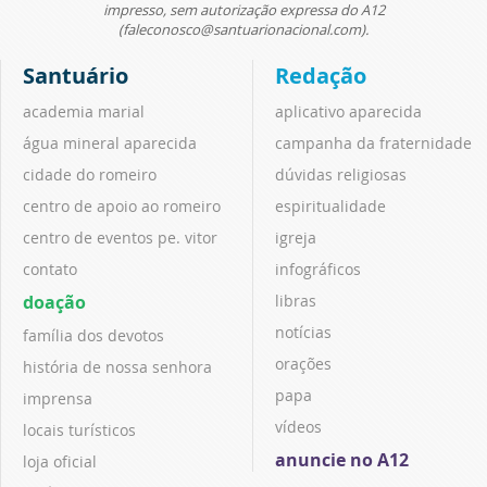
impresso, sem autorização expressa do A12
(faleconosco@santuarionacional.com).
Santuário
Redação
academia marial
aplicativo aparecida
água mineral aparecida
campanha da fraternidade
cidade do romeiro
dúvidas religiosas
centro de apoio ao romeiro
espiritualidade
centro de eventos pe. vitor
igreja
contato
infográficos
doação
libras
notícias
família dos devotos
orações
história de nossa senhora
papa
imprensa
vídeos
locais turísticos
anuncie no A12
loja oficial