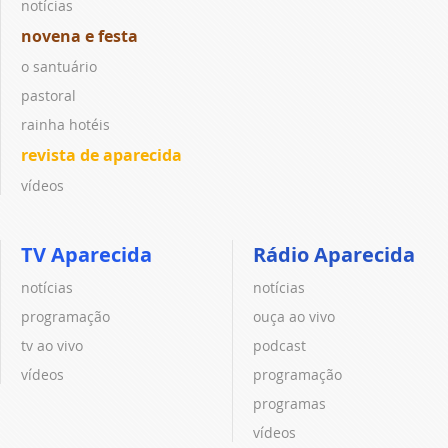
notícias
novena e festa
o santuário
pastoral
rainha hotéis
revista de aparecida
vídeos
TV Aparecida
Rádio Aparecida
notícias
notícias
programação
ouça ao vivo
tv ao vivo
podcast
vídeos
programação
programas
vídeos