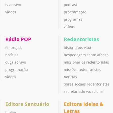
tv ao vivo
podcast
vídeos
programação
programas
vídeos
Rádio POP
Redentoristas
empregos
história pe. vitor
notícias
hospedagem santo afonso
ouça ao vivo
missionários redentoristas
programação
missões redentoristas
vídeos
notícias
obras sociais redentoristas
secretariado vocacional
Editora Santuário
Editora Ideias &
Letras
bíblias