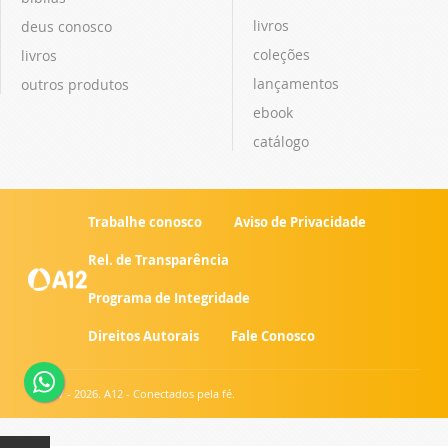
livros
deus conosco
coleções
livros
lançamentos
outros produtos
ebook
catálogo
Trabalhe conosco
Aviso de Privacidade
Rel. de Transparência
Programa de Integridade
Direitos Autorais
Fale Conosco
© 2007 - 2026. A12 - Conectados pela fé.