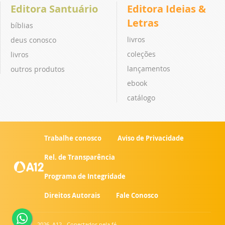
Editora Santuário
Editora Ideias &
Letras
bíblias
livros
deus conosco
coleções
livros
lançamentos
outros produtos
ebook
catálogo
Trabalhe conosco
Aviso de Privacidade
Rel. de Transparência
Programa de Integridade
Direitos Autorais
Fale Conosco
© 2007 - 2026. A12 - Conectados pela fé.