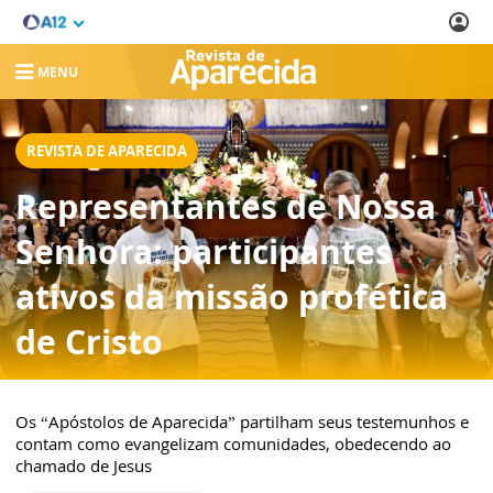
MENU
REVISTA DE APARECIDA
Representantes de Nossa
Senhora: participantes
ativos da missão profética
de Cristo
Os “Apóstolos de Aparecida” partilham seus testemunhos e
contam como evangelizam comunidades, obedecendo ao
chamado de Jesus