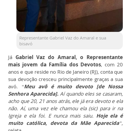
Representante Gabriel Vaz do Amaral e sua
bisavó
Já
Gabriel Vaz do Amaral, o Representante
mais jovem da Família dos Devotos
, com 20
anos e que reside no Rio de Janeiro (RJ), conta que
sua devoção cresceu principalmente graças a sua
avó.
“
Meu avô é muito devoto [de Nossa
Senhora Aparecida].
Aí quando eles se casaram,
acho que 20, 21 anos atrás, ele já era devoto e ela
não. Aí, uma vez ele chamou ela (sic) para ir na
Igreja e ela foi. E nunca mais saiu.
Hoje ela é
muito católica, devota da Mãe Aparecida
”
,
relata.