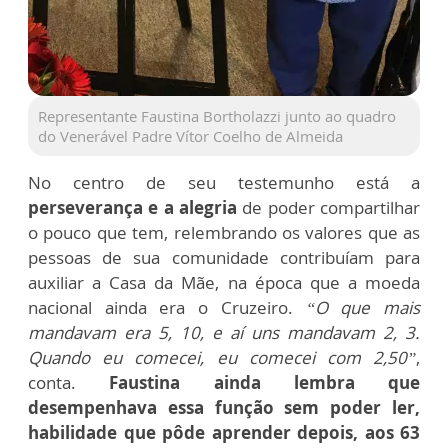
Representante Faustina Bortholazzi junto ao quadro
do Venerável Padre Vítor Coelho de Almeida
No centro de seu testemunho está a
perseverança e a alegria
de poder compartilhar
o pouco que tem, relembrando os valores que as
pessoas de sua comunidade contribuíam para
auxiliar a Casa da Mãe, na época que a moeda
nacional ainda era o Cruzeiro.
“O que mais
mandavam era 5, 10, e aí uns mandavam 2, 3.
Quando eu comecei, eu comecei com 2,50”
,
conta.
Faustina ainda lembra que
desempenhava essa função sem poder ler,
habilidade que pôde aprender depois, aos 63