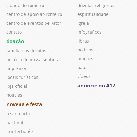
cidade do romeiro
dúvidas religiosas
centro de apoio ao romeiro
espiritualidade
centro de eventos pe. vitor
igreja
contato
infográficos
doação
libras
notícias
família dos devotos
orações
história de nossa senhora
papa
imprensa
vídeos
locais turísticos
anuncie no A12
loja oficial
notícias
novena e festa
o santuário
pastoral
rainha hotéis