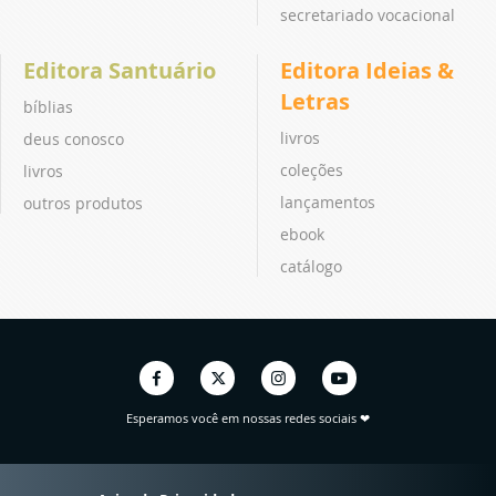
secretariado vocacional
Editora Santuário
Editora Ideias &
Letras
bíblias
livros
deus conosco
coleções
livros
lançamentos
outros produtos
ebook
catálogo
Esperamos você em nossas redes sociais ❤