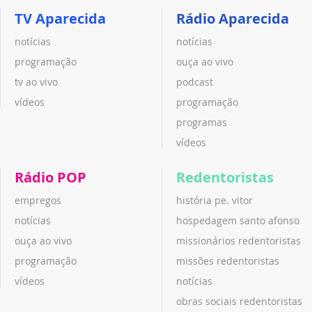
TV Aparecida
Rádio Aparecida
notícias
notícias
programação
ouça ao vivo
tv ao vivo
podcast
vídeos
programação
programas
vídeos
Rádio POP
Redentoristas
empregos
história pe. vitor
notícias
hospedagem santo afonso
ouça ao vivo
missionários redentoristas
programação
missões redentoristas
vídeos
notícias
obras sociais redentoristas