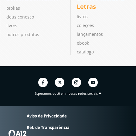
Letras
bíblias
livros
deus conosco
coleções
livros
lançamentos
outros produtos
ebook
catálogo
Esperamos você em nossas redes sociais ❤
Aviso de Privacidade
Rel. de Transparência