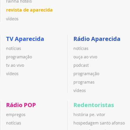
rainha hotéis
revista de aparecida
vídeos
TV Aparecida
Rádio Aparecida
notícias
notícias
programação
ouça ao vivo
tv ao vivo
podcast
vídeos
programação
programas
vídeos
Rádio POP
Redentoristas
empregos
história pe. vitor
notícias
hospedagem santo afonso