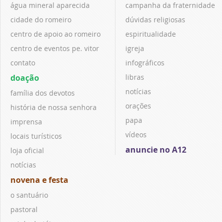
água mineral aparecida
campanha da fraternidade
cidade do romeiro
dúvidas religiosas
centro de apoio ao romeiro
espiritualidade
centro de eventos pe. vitor
igreja
contato
infográficos
doação
libras
notícias
família dos devotos
orações
história de nossa senhora
papa
imprensa
vídeos
locais turísticos
anuncie no A12
loja oficial
notícias
novena e festa
o santuário
pastoral