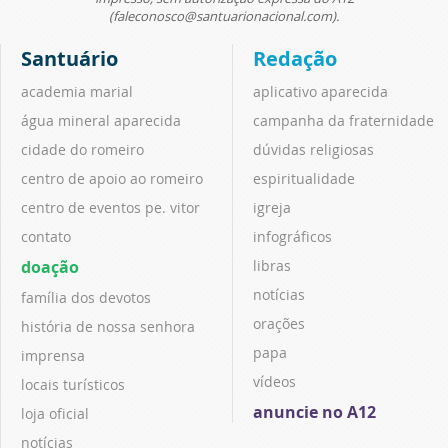
(faleconosco@santuarionacional.com).
Santuário
Redação
academia marial
aplicativo aparecida
água mineral aparecida
campanha da fraternidade
cidade do romeiro
dúvidas religiosas
centro de apoio ao romeiro
espiritualidade
centro de eventos pe. vitor
igreja
contato
infográficos
doação
libras
notícias
família dos devotos
orações
história de nossa senhora
papa
imprensa
vídeos
locais turísticos
anuncie no A12
loja oficial
notícias