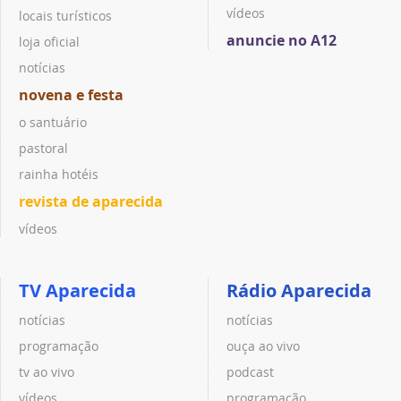
vídeos
locais turísticos
anuncie no A12
loja oficial
notícias
novena e festa
o santuário
pastoral
rainha hotéis
revista de aparecida
vídeos
TV Aparecida
Rádio Aparecida
notícias
notícias
programação
ouça ao vivo
tv ao vivo
podcast
vídeos
programação