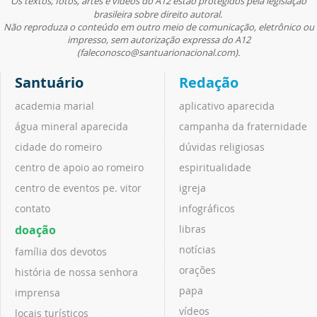
Os textos, fotos, artes e vídeos do A12 estão protegidos pela legislação
brasileira sobre direito autoral.
Não reproduza o conteúdo em outro meio de comunicação, eletrônico ou
impresso, sem autorização expressa do A12
(faleconosco@santuarionacional.com).
Santuário
Redação
academia marial
aplicativo aparecida
água mineral aparecida
campanha da fraternidade
cidade do romeiro
dúvidas religiosas
centro de apoio ao romeiro
espiritualidade
centro de eventos pe. vitor
igreja
contato
infográficos
doação
libras
notícias
família dos devotos
orações
história de nossa senhora
papa
imprensa
vídeos
locais turísticos