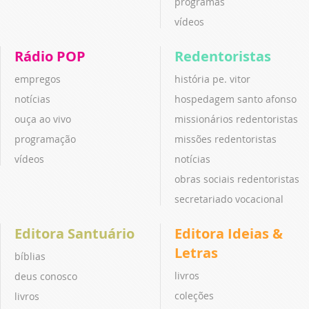
programas
vídeos
Rádio POP
Redentoristas
empregos
história pe. vitor
notícias
hospedagem santo afonso
ouça ao vivo
missionários redentoristas
programação
missões redentoristas
vídeos
notícias
obras sociais redentoristas
secretariado vocacional
Editora Santuário
Editora Ideias &
Letras
bíblias
livros
deus conosco
coleções
livros