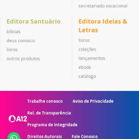
secretariado vocacional
Editora Santuário
Editora Ideias &
Letras
bíblias
livros
deus conosco
coleções
livros
lançamentos
outros produtos
ebook
catálogo
Trabalhe conosco
Aviso de Privacidade
Rel. de Transparência
Programa de Integridade
Direitos Autorais
Fale Conosco