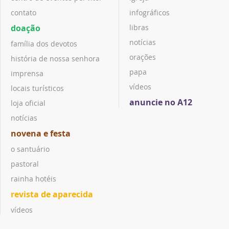
contato
infográficos
doação
libras
notícias
família dos devotos
orações
história de nossa senhora
papa
imprensa
vídeos
locais turísticos
anuncie no A12
loja oficial
notícias
novena e festa
o santuário
pastoral
rainha hotéis
revista de aparecida
vídeos