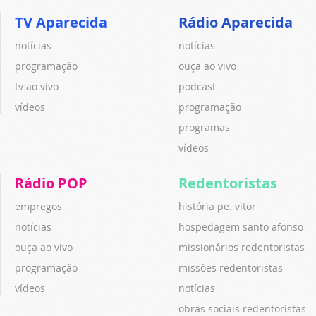
TV Aparecida
Rádio Aparecida
notícias
notícias
programação
ouça ao vivo
tv ao vivo
podcast
vídeos
programação
programas
vídeos
Rádio POP
Redentoristas
empregos
história pe. vitor
notícias
hospedagem santo afonso
ouça ao vivo
missionários redentoristas
programação
missões redentoristas
vídeos
notícias
obras sociais redentoristas