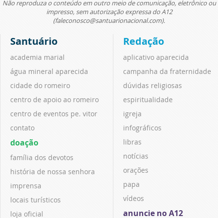
Não reproduza o conteúdo em outro meio de comunicação, eletrônico ou
impresso, sem autorização expressa do A12
(faleconosco@santuarionacional.com).
Santuário
Redação
academia marial
aplicativo aparecida
água mineral aparecida
campanha da fraternidade
cidade do romeiro
dúvidas religiosas
centro de apoio ao romeiro
espiritualidade
centro de eventos pe. vitor
igreja
contato
infográficos
doação
libras
notícias
família dos devotos
orações
história de nossa senhora
papa
imprensa
vídeos
locais turísticos
anuncie no A12
loja oficial