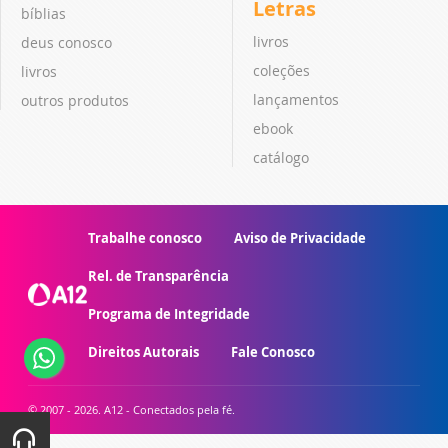
Letras
bíblias
livros
deus conosco
coleções
livros
lançamentos
outros produtos
ebook
catálogo
Trabalhe conosco
Aviso de Privacidade
Rel. de Transparência
Programa de Integridade
Direitos Autorais
Fale Conosco
© 2007 - 2026. A12 - Conectados pela fé.