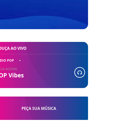
OUÇA AO VIVO
DIO POP
ÇA AGORA
OP Vibes
PEÇA SUA MÚSICA