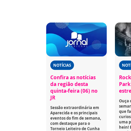
NOTÍCIAS
NOTÍ
Confira as notícias
Rock
da região desta
Park 
quinta-feira (06) no
estr
JR
Ouça 
seman
Sessão extraordinária em
que fa
Aparecida e os principais
curios
eventos do fim de semana,
uma p
com destaque para o
hein! 
Torneio Leiteiro de Cunha