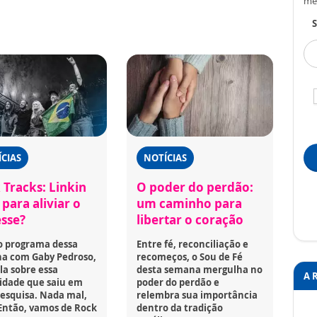
me
S
CIAS
NOTÍCIAS
 Tracks: Linkin
O poder do perdão:
para aliviar o
um caminho para
esse?
libertar o coração
o programa dessa
Entre fé, reconciliação e
a com Gaby Pedroso,
recomeços, o Sou de Fé
la sobre essa
desta semana mergulha no
A 
idade que saiu em
poder do perdão e
esquisa. Nada mal,
relembra sua importância
Então, vamos de Rock
dentro da tradição