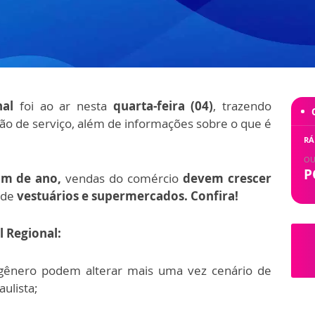
nal
foi ao ar nesta
quarta-feira (04)
, trazendo
ação de serviço, além de informações sobre o que é
RÁ
OU
P
fim de ano,
vendas do comércio
devem crescer
 de
vestuários e supermercados. Confira!
l Regional:
gênero podem alterar mais uma vez cenário de
ulista;