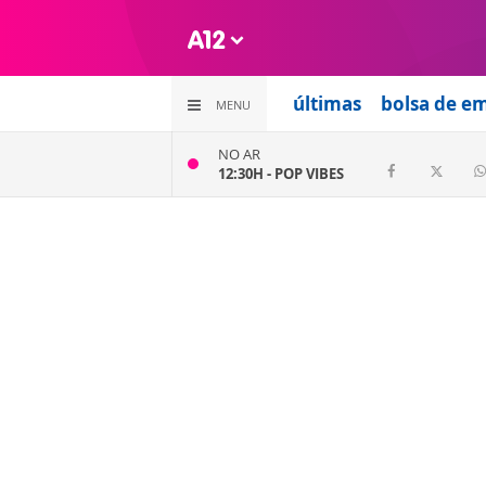
últimas
bolsa de e
MENU
NO AR
12:30H -
POP VIBES