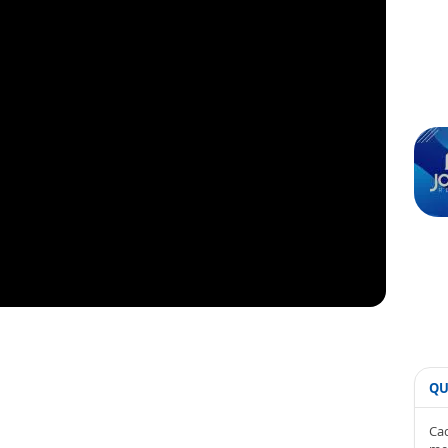
QU
Cad