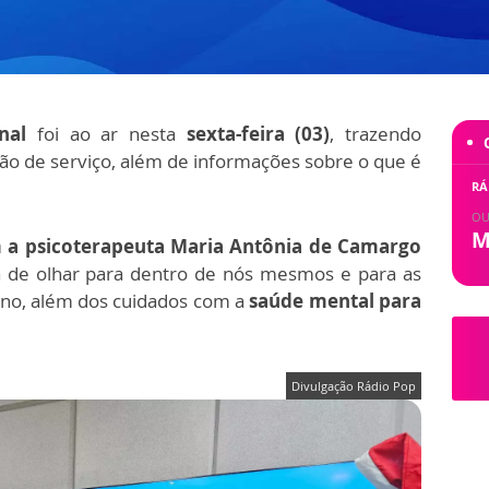
onal
foi ao ar nesta
sexta-feira (03)
, trazendo
ação de serviço, além de informações sobre o que é
RÁ
OU
M
m a psicoterapeuta Maria Antônia de Camargo
a de
olhar para dentro de nós mesmos e para as
 ano, além dos cuidados com a
saúde mental para
Divulgação Rádio Pop