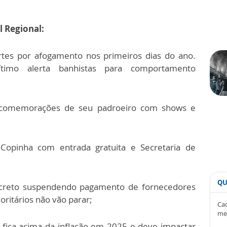
l Regional:
ortes por afogamento nos primeiros dias do ano.
imo alerta banhistas para comportamento
s comemorações de seu padroeiro com shows e
Copinha com entrada gratuita e Secretaria de
QU
ecreto suspendendo pagamento de fornecedores
oritários não vão parar;
Cad
me
 fica acima da inflação em 2025 e deve impactar