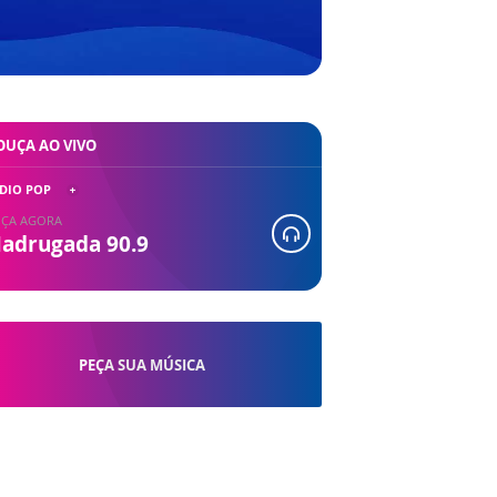
OUÇA AO VIVO
DIO POP
ÇA AGORA
adrugada 90.9
PEÇA SUA MÚSICA