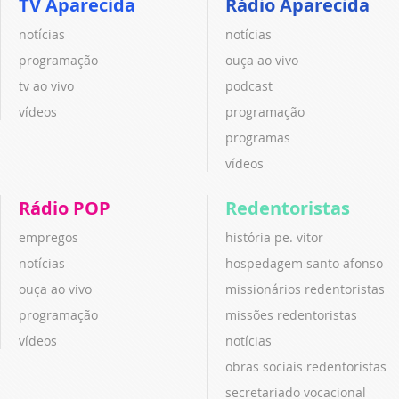
TV Aparecida
Rádio Aparecida
notícias
notícias
programação
ouça ao vivo
tv ao vivo
podcast
vídeos
programação
programas
vídeos
Rádio POP
Redentoristas
empregos
história pe. vitor
notícias
hospedagem santo afonso
ouça ao vivo
missionários redentoristas
programação
missões redentoristas
vídeos
notícias
obras sociais redentoristas
secretariado vocacional