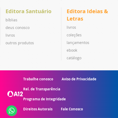
Editora Santuário
Editora Ideias &
Letras
bíblias
livros
deus conosco
coleções
livros
lançamentos
outros produtos
ebook
catálogo
Trabalhe conosco
Aviso de Privacidade
Rel. de Transparência
Programa de Integridade
Direitos Autorais
Fale Conosco