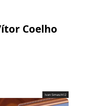
ítor Coelho
Ivan Simas/A12