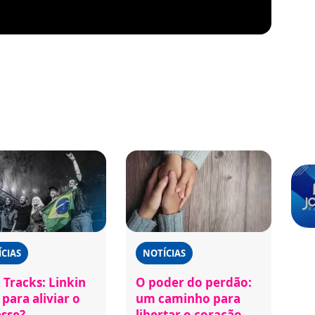
CIAS
NOTÍCIAS
 Tracks: Linkin
O poder do perdão:
para aliviar o
um caminho para
esse?
libertar o coração