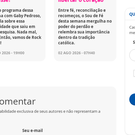
o programa dessa
Entre fé, reconciliação e
QU
a com Gaby Pedroso,
recomeços, o Sou de Fé
la sobre essa
desta semana mergulha no
idade que saiu em
poder do perdão e
Cad
esquisa. Nada mal,
relembra sua importância
me
Então, vamos de Rock
dentro da tradição
S
!
católica.
 2026 - 19H00
02 AGO 2026 - 07H40
 comentar
abilidade exclusiva de seus autores e não representam a
Seu e-mail