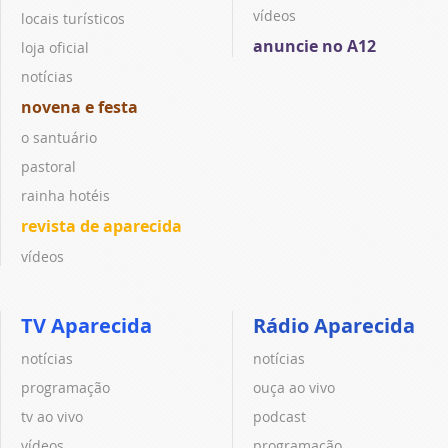
vídeos
locais turísticos
anuncie no A12
loja oficial
notícias
novena e festa
o santuário
pastoral
rainha hotéis
revista de aparecida
vídeos
TV Aparecida
Rádio Aparecida
notícias
notícias
programação
ouça ao vivo
tv ao vivo
podcast
vídeos
programação