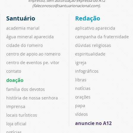
impresso, sem autorização expressa do A12
(faleconosco@santuarionacional.com).
Santuário
Redação
academia marial
aplicativo aparecida
água mineral aparecida
campanha da fraternidade
cidade do romeiro
dúvidas religiosas
centro de apoio ao romeiro
espiritualidade
centro de eventos pe. vitor
igreja
contato
infográficos
doação
libras
notícias
família dos devotos
orações
história de nossa senhora
papa
imprensa
vídeos
locais turísticos
anuncie no A12
loja oficial
notícias