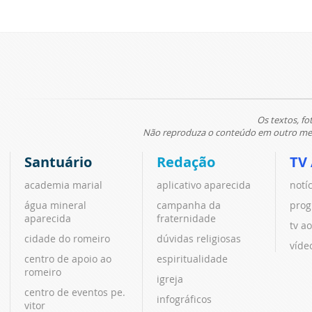
Os textos, fo
Não reproduza o conteúdo em outro meio
Santuário
Redação
TV
academia marial
aplicativo aparecida
notí
água mineral
campanha da
prog
aparecida
fraternidade
tv ao
cidade do romeiro
dúvidas religiosas
víde
centro de apoio ao
espiritualidade
romeiro
igreja
centro de eventos pe.
infográficos
vitor