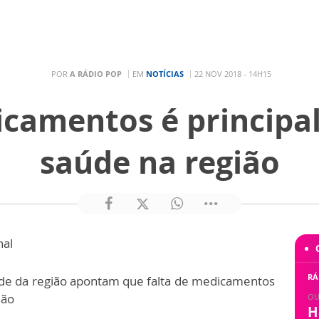
POR
A RÁDIO POP
EM
NOTÍCIAS
22 NOV 2018 - 14H15
icamentos é principa
saúde na região
nal
RÁ
úde da região apontam que falta de medicamentos
ião
OU
H