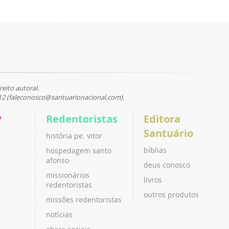
reito autoral.
12 (faleconosco@santuarionacional.com).
P
Redentoristas
Editora
Santuário
história pe. vitor
bíblias
hospedagem santo
afonso
deus conosco
missionários
livros
redentoristas
outros produtos
missões redentoristas
notícias