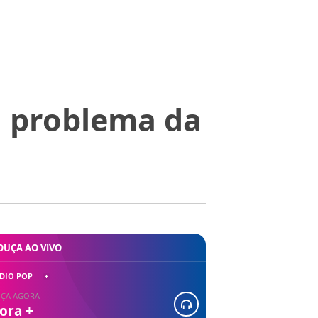
l problema da
OUÇA AO VIVO
DIO POP
ÇA AGORA
ora +