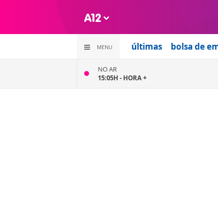
últimas
bolsa de e
MENU
NO AR
15:05H -
HORA +