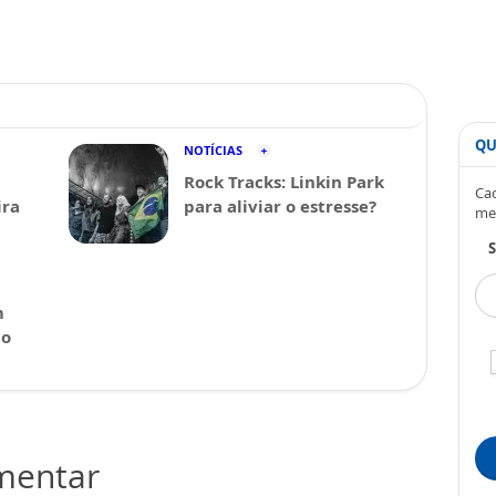
QU
NOTÍCIAS
Rock Tracks: Linkin Park
Cad
ira
para aliviar o estresse?
me
S
m
 o
omentar