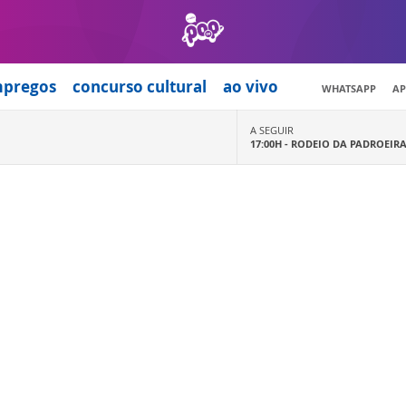
mpregos
concurso cultural
ao vivo
WHATSAPP
AP
A SEGUIR
17:00H -
RODEIO DA PADROEIR