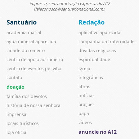
impresso, sem autorização expressa do A12
(faleconosco@santuarionacional.com).
Santuário
Redação
academia marial
aplicativo aparecida
água mineral aparecida
campanha da fraternidade
cidade do romeiro
dúvidas religiosas
centro de apoio ao romeiro
espiritualidade
centro de eventos pe. vitor
igreja
contato
infográficos
doação
libras
notícias
família dos devotos
orações
história de nossa senhora
papa
imprensa
vídeos
locais turísticos
anuncie no A12
loja oficial