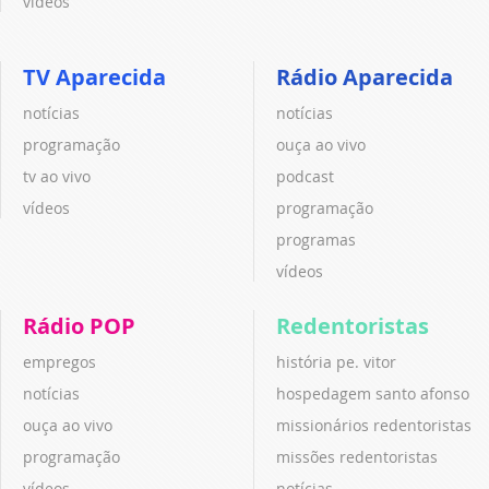
vídeos
TV Aparecida
Rádio Aparecida
notícias
notícias
programação
ouça ao vivo
tv ao vivo
podcast
vídeos
programação
programas
vídeos
Rádio POP
Redentoristas
empregos
história pe. vitor
notícias
hospedagem santo afonso
ouça ao vivo
missionários redentoristas
programação
missões redentoristas
vídeos
notícias