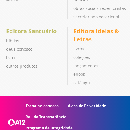
obras sociais redentoristas
secretariado vocacional
Editora Santuário
Editora Ideias &
Letras
bíblias
livros
deus conosco
coleções
livros
lançamentos
outros produtos
ebook
catálogo
Trabalhe conosco
Aviso de Privacidade
Rel. de Transparência
Programa de Integridade