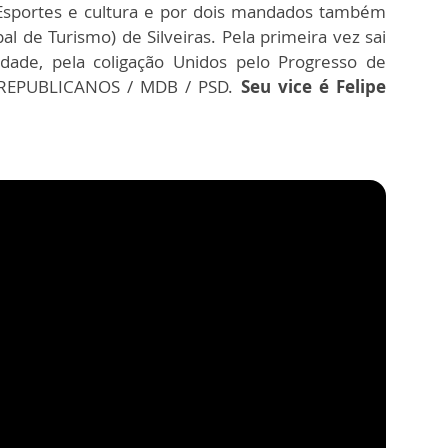
 Esportes e cultura e por dois mandados também
l de Turismo) de Silveiras. Pela primeira vez sai
idade, pela coligação Unidos pelo Progresso de
s: REPUBLICANOS / MDB / PSD.
Seu vice é Felipe