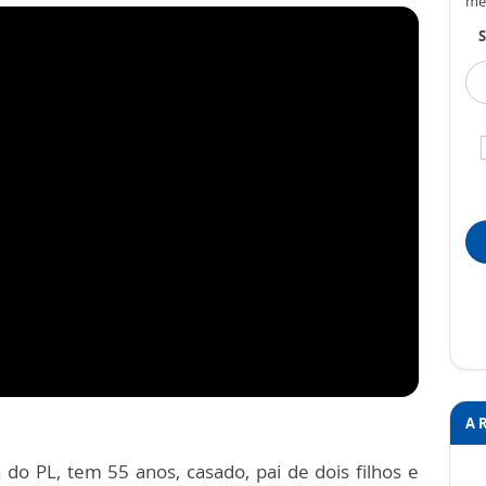
me
S
A 
 do PL, tem 55 anos, casado, pai de dois filhos e