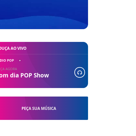
OUÇA AO VIVO
DIO POP
ÇA AGORA
om dia POP Show
PEÇA SUA MÚSICA