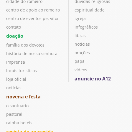
cidade do romeiro
dúvidas religiosas
centro de apoio ao romeiro
espiritualidade
centro de eventos pe. vitor
igreja
contato
infográficos
doação
libras
notícias
família dos devotos
orações
história de nossa senhora
papa
imprensa
vídeos
locais turísticos
anuncie no A12
loja oficial
notícias
novena e festa
o santuário
pastoral
rainha hotéis
revista de aparecida