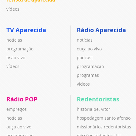
vídeos
TV Aparecida
Rádio Aparecida
notícias
notícias
programação
ouça ao vivo
tv ao vivo
podcast
vídeos
programação
programas
vídeos
Rádio POP
Redentoristas
empregos
história pe. vitor
notícias
hospedagem santo afonso
ouça ao vivo
missionários redentoristas
programação
missões redentoristas