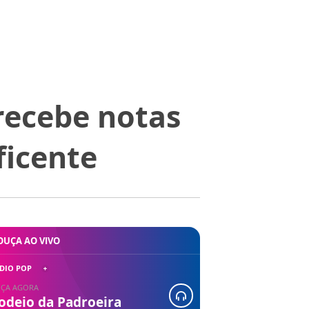
recebe notas
ficente
OUÇA AO VIVO
DIO POP
ÇA AGORA
odeio da Padroeira