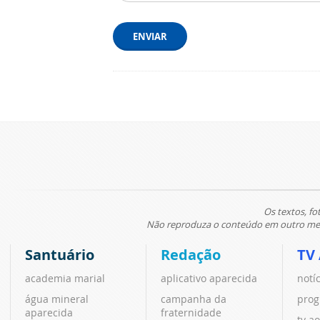
ENVIAR
Os textos, fo
Não reproduza o conteúdo em outro meio
Santuário
Redação
TV
academia marial
aplicativo aparecida
notí
água mineral
campanha da
prog
aparecida
fraternidade
tv ao