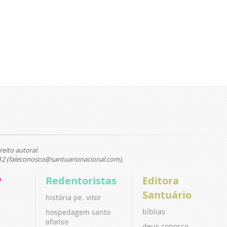
reito autoral.
12 (faleconosco@santuarionacional.com).
P
Redentoristas
Editora
Santuário
história pe. vitor
bíblias
hospedagem santo
afonso
deus conosco