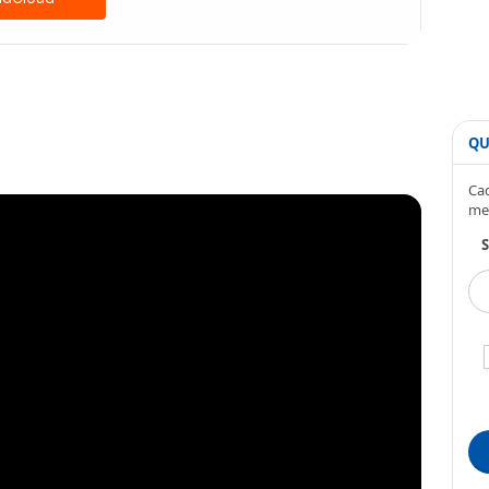
QU
Cad
me
S