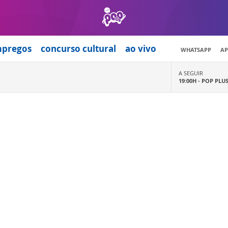
mpregos
concurso cultural
ao vivo
WHATSAPP
AP
A SEGUIR
19:00H -
POP PLU