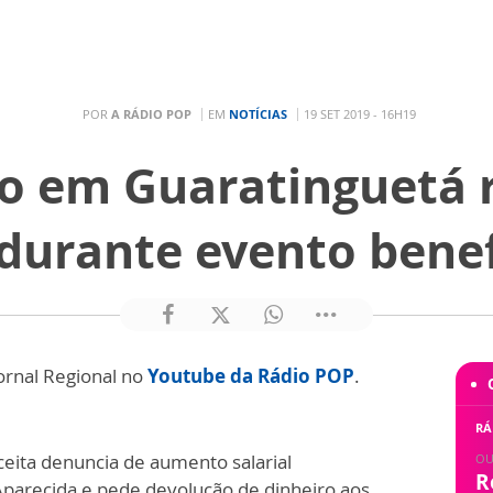
POR
A RÁDIO POP
EM
NOTÍCIAS
19 SET 2019 - 16H19
no em Guaratinguetá 
 durante evento bene
ornal Regional no
Youtube da Rádio POP
.
RÁ
ceita denuncia de aumento salarial
OU
R
Aparecida e pede devolução de dinheiro aos