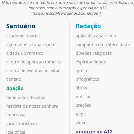
Não reproduza o conteúdo em outro meio de comunicação, eletrônico ou
impresso, sem autorização expressa do A12
(faleconosco@santuarionacional.com).
Santuário
Redação
academia marial
aplicativo aparecida
água mineral aparecida
campanha da fraternidade
cidade do romeiro
dúvidas religiosas
centro de apoio ao romeiro
espiritualidade
centro de eventos pe. vitor
igreja
contato
infográficos
doação
libras
notícias
família dos devotos
orações
história de nossa senhora
papa
imprensa
vídeos
locais turísticos
anuncie no A12
loja oficial