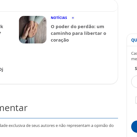
NOTÍCIAS
rk
O poder do perdão: um
?
caminho para libertar o
coração
QU
Cad
me
S
Dj
omentar
dade exclusiva de seus autores e não representam a opinião do