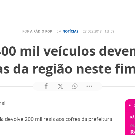
POR
A RÁDIO POP
EM
NOTÍCIAS
28 DEZ 2018 - 15H39
00 mil veículos deve
s da região neste fi
nal
RÁ
 devolve 200 mil reais aos cofres da prefeitura
OU
R