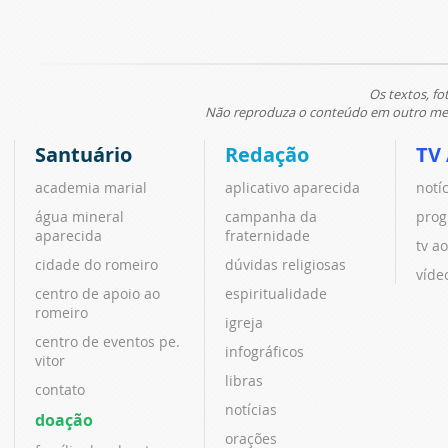
Os textos, fo
Não reproduza o conteúdo em outro meio
Santuário
Redação
TV
academia marial
aplicativo aparecida
notí
água mineral
campanha da
prog
aparecida
fraternidade
tv ao
cidade do romeiro
dúvidas religiosas
víde
centro de apoio ao
espiritualidade
romeiro
igreja
centro de eventos pe.
infográficos
vitor
libras
contato
notícias
doação
orações