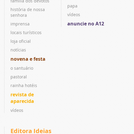
família dos devotos
papa
história de nossa
vídeos
senhora
anuncie no A12
imprensa
locais turísticos
loja oficial
notícias
novena e festa
o santuário
pastoral
rainha hotéis
revista de
aparecida
vídeos
Editora Ideias