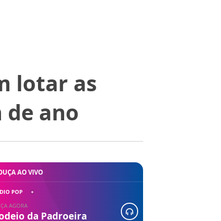
m lotar as
m de ano
OUÇA AO VIVO
DIO POP
ÇA AGORA
odeio da Padroeira