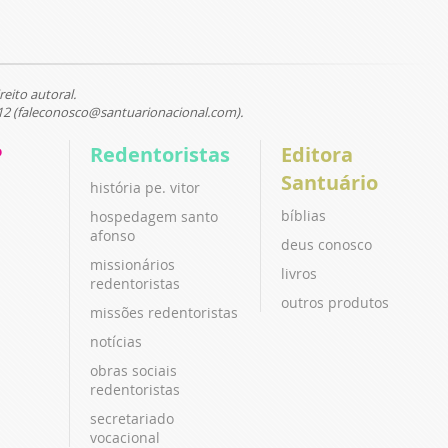
reito autoral.
12 (faleconosco@santuarionacional.com).
P
Redentoristas
Editora
Santuário
história pe. vitor
bíblias
hospedagem santo
afonso
deus conosco
missionários
livros
redentoristas
outros produtos
missões redentoristas
notícias
obras sociais
redentoristas
secretariado
vocacional