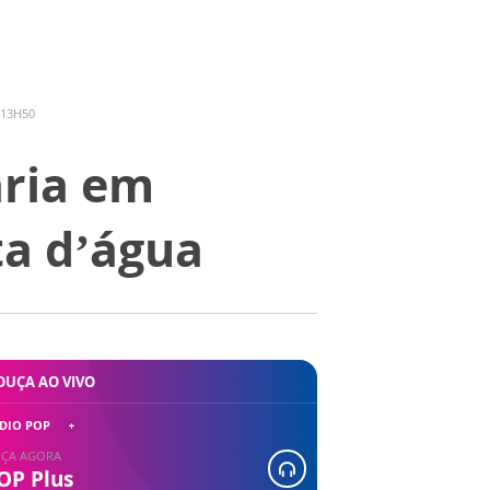
 13H50
aria em
ta d’água
OUÇA AO VIVO
DIO POP
ÇA AGORA
OP Plus