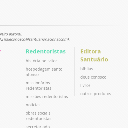
reito autoral.
12 (faleconosco@santuarionacional.com).
P
Redentoristas
Editora
Santuário
história pe. vitor
bíblias
hospedagem santo
afonso
deus conosco
missionários
livros
redentoristas
outros produtos
missões redentoristas
notícias
obras sociais
redentoristas
secretariado