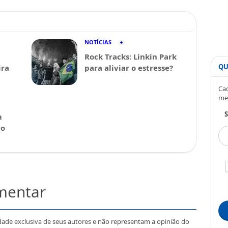
NOTÍCIAS
Rock Tracks: Linkin Park
QU
ira
para aliviar o estresse?
Cad
me
S
m
 o
omentar
dade exclusiva de seus autores e não representam a opinião do