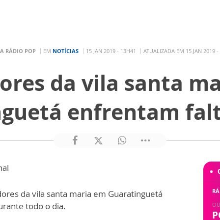
A RÁDIO POP
EM
NOTÍCIAS
15 JAN 2019 - 13H41
ATUALIZADA EM 15 JAN 2019 -
res da vila santa m
guetá enfrentam fal
nal
RÁ
ores da vila santa maria em Guaratinguetá
rante todo o dia.
OU
P