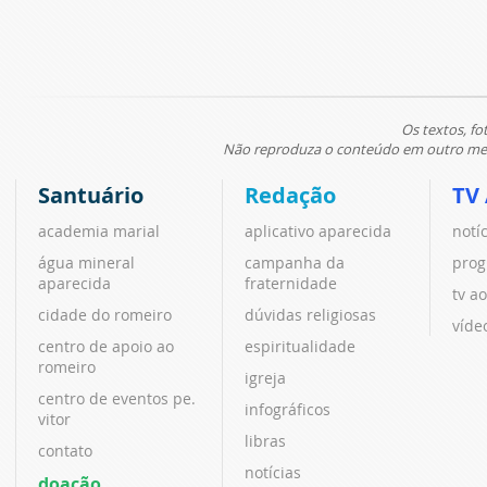
Os textos, fo
Não reproduza o conteúdo em outro meio
Santuário
Redação
TV
academia marial
aplicativo aparecida
notí
água mineral
campanha da
prog
aparecida
fraternidade
tv ao
cidade do romeiro
dúvidas religiosas
víde
centro de apoio ao
espiritualidade
romeiro
igreja
centro de eventos pe.
infográficos
vitor
libras
contato
notícias
doação